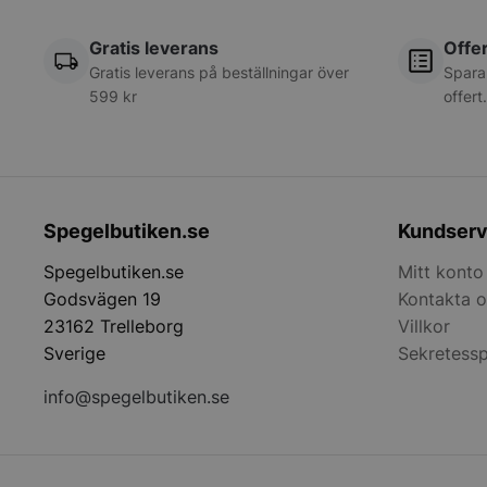
woocommerce_cart
Gratis leverans
Offer
Gratis leverans på beställningar över
Spara
woocommerce_item
599 kr
offert
woocommerce_rece
Spegelbutiken.se
Kundserv
Namn
Namn
__oauth_redirect_d
Spegelbutiken.se
Mitt konto
Lever
Namn
Dom
Godsvägen 19
Kontakta o
sbjs_udata
wc_cart_created
IDE
Googl
23162 Trelleborg
Villkor
.doubl
wc_cart_hash_[abcd
Sverige
Sekretessp
sbjs_session
SM
.c.cla
info@spegelbutiken.se
_gcl_au
Googl
_clsk
.speg