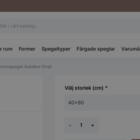
ktsökning
r rum
Former
Spegeltyper
Färgade speglar
Varumä
rumspegel Galakor Oval
storlek (cm)
Badrumspegel
-
+
Galakor
Oval
mängd