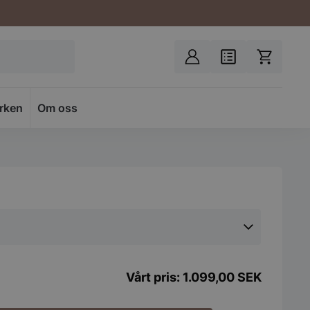
rken
Spacer
Om oss
1.099,00
SEK