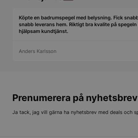
PHPSESSID
Köpte en badrumspegel med belysning. Fick snabbt
snabb leverans hem. Riktigt bra kvalite på spegeln 
hjälpsam kundtjänst.
Anders Karlsson
wp_woocommerce_s
{32}
__lc_cst
Prenumerera på nyhetsbrev
CookieScriptConse
Ja tack, jag vill gärna ha nyhetsbrev med deals och 
__lc_cid