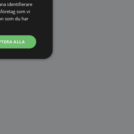
na identifierare
sföretag som vi
on som du har
PTERA ALLA
Oklassificerade
bbplatsen kan inte