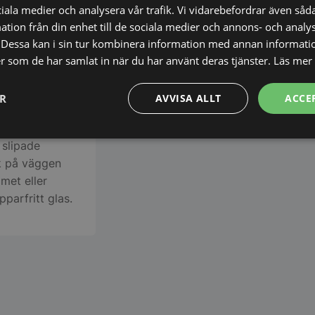
ciala medier och analysera vår trafik. Vi vidarebefordrar även såda
tion från din enhet till de sociala medier och annons- och analy
Dessa kan i sin tur kombinera information med annan informati
ler som de har samlat in när du har använt deras tjänster.
Läs mer
strikt urval
ER
AVVISA ALLT
ACCE
ch hållbara
Prestanda
Inriktning
Funktioner
 slipade
ck på väggen
met eller
parfritt glas.
Strikt nödvändigt
Prestanda
Inriktning
Funktioner
Oklassificerade
kor tillåter kärnwebbplatsfunktioner som användarinloggning och kontohantering. We
utan strikt nödvändiga cookies.
Leverantör
/
Domän
Utgång
Beskrivning