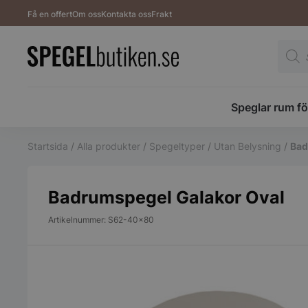
Få en offert
Om oss
Kontakta oss
Frakt
Produ
Speglar rum fö
Startsida
/
Alla produkter
/
Spegeltyper
/
Utan Belysning
/
Bad
Badrumspegel Galakor Oval
Artikelnummer: S62-40x80