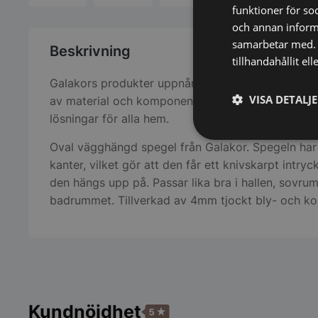
funktioner för so
och annan informa
samarbetar med. 
Beskrivning
tillhandahållit el
Galakors produkter uppnår hög kvalitet tack vare 
VISA DETALJ
av material och komponenter, som ger estetiskt o
lösningar för alla hem.
Strikt
Oval vägghängd spegel från Galakor. Spegeln har
nödvändigt
kanter, vilket gör att den får ett knivskarpt intry
den hängs upp på. Passar lika bra i hallen, sovrum
badrummet. Tillverkad av 4mm tjockt bly- och kop
Strikt nödvändiga ka
användas ordentligt 
Kundnöjdhet
Namn