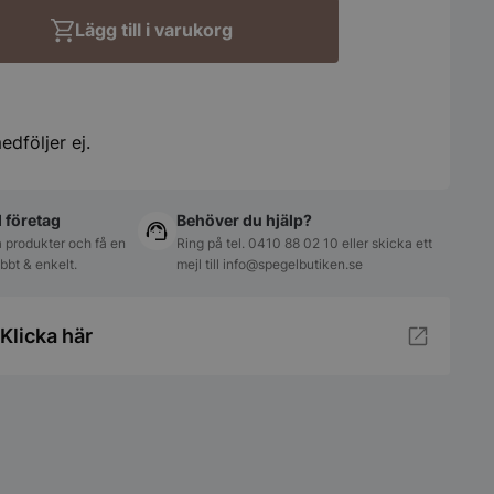
Lägg till i varukorg
edföljer ej.
ll företag
Behöver du hjälp?
 produkter och få en
Ring på tel.
0410 88 02 10
eller skicka ett
abbt & enkelt.
mejl till
info@spegelbutiken.se
Klicka här