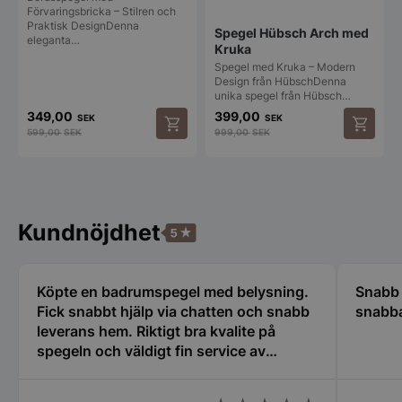
.accounts.livech
Förvaringsbricka – Stilren och
Praktisk DesignDenna
Spegel Hübsch Arch med
eleganta…
CookieScriptConsent
CookieScript
Kruka
spegelbutiken.s
Spegel med Kruka – Modern
Design från HübschDenna
unika spegel från Hübsch…
349,00
399,00
SEK
SEK
599,00
SEK
999,00
SEK
__lc_cid
On Direct Busin
Services Limite
Kundnöjdhet
.accounts.livech
woocommerce_cart_hash
Automattic Inc
spegelbutiken.s
Köpte en badrumspegel med belysning.
Snabb 
Fick snabbt hjälp via chatten och snabb
snabba
leverans hem. Riktigt bra kvalite på
woocommerce_items_in_cart
spegeln och väldigt fin service av
Automattic Inc
spegelbutiken.s
hjälpsam kundtjänst.