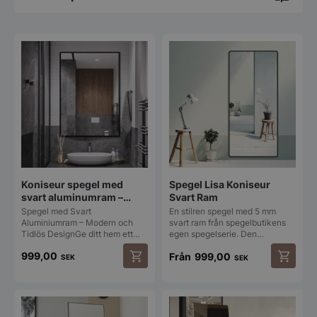
Koniseur spegel med
Spegel Lisa Koniseur
svart aluminumram –
Svart Ram
70x90cm
Spegel med Svart
En stilren spegel med 5 mm
Aluminiumram – Modern och
svart ram från spegelbutikens
Tidlös DesignGe ditt hem ett…
egen spegelserie. Den…
999,00
Från
999,00
SEK
SEK
Den
här
produkt
har