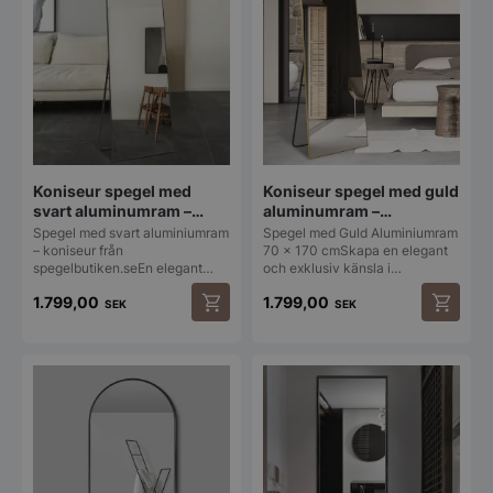
flera
varianter
De
olika
alternat
kan
väljas
på
produkt
Koniseur spegel med
Koniseur spegel med guld
svart aluminumram –
aluminumram –
70x170cm
70x170cm
Spegel med svart aluminiumram
Spegel med Guld Aluminiumram
– koniseur från
70 × 170 cmSkapa en elegant
spegelbutiken.seEn elegant…
och exklusiv känsla i…
1.799,00
1.799,00
SEK
SEK