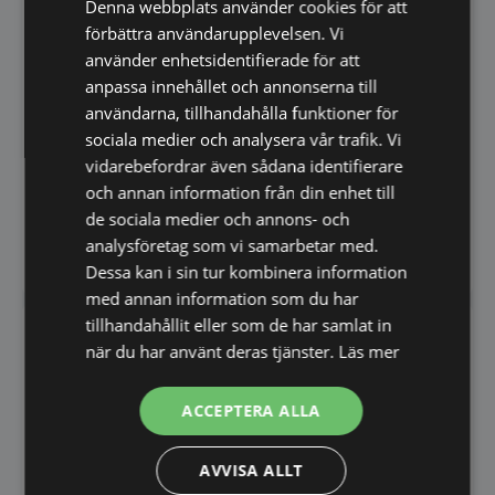
kan
Denna webbplats använder cookies för att
väljas
förbättra användarupplevelsen. Vi
på
använder enhetsidentifierade för att
produktsidan
anpassa innehållet och annonserna till
användarna, tillhandahålla funktioner för
Bordspegel Hübsch Point
sociala medier och analysera vår trafik. Vi
Bordspegel Hübsch View
Bordsspegel i Ek med
– 25x16cm
vidarebefordrar även sådana identifierare
Förvaringsfack – Dansk Design
Bordsspegel med Mässingsram
och annan information från din enhet till
från HübschDenna…
– Elegant och Tidlös
de sociala medier och annons- och
DesignDenna stilrena…
299,00
349,00
analysföretag som vi samarbetar med.
SEK
SEK
559,00
SEK
699,00
SEK
Dessa kan i sin tur kombinera information
med annan information som du har
tillhandahållit eller som de har samlat in
SPARA 29%
när du har använt deras tjänster.
Läs mer
ACCEPTERA ALLA
AVVISA ALLT