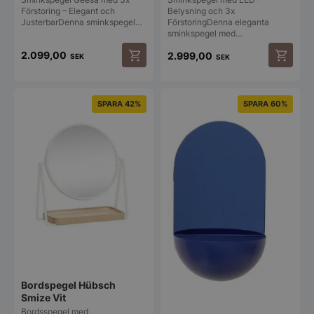
Namn
Leverantör
/
Do
Förstoring – Elegant och
Belysning och 3x
JusterbarDenna sminkspegel…
FörstoringDenna eleganta
PHPSESSID
PHP.net
spegelbutiken.s
sminkspegel med…
2.099,00
2.999,00
SEK
SEK
Den
här
produkt
SPARA 42%
SPARA 60%
har
flera
varianter
De
olika
alternat
kan
väljas
Google
på
Privacy Policy
produkt
wp_woocommerce_session_[abcdef0123456789]
spegelbutiken.s
{32}
Bordspegel Hübsch
Smize Vit
__lc_cst
On Direct Busin
Services Limite
Bordsspegel med