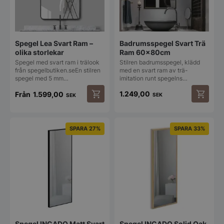
Spegel Lea Svart Ram –
Badrumsspegel Svart Trä
olika storlekar
Ram 60x80cm
Spegel med svart ram i trälook
Stilren badrumsspegel, klädd
från spegelbutiken.seEn stilren
med en svart ram av trä-
spegel med 5 mm…
imitation runt spegelns…
1.249,00
Från
1.599,00
SEK
SEK
Den
här
produkten
SPARA 27%
SPARA 33%
har
flera
varianter.
De
olika
alternativen
kan
väljas
på
produktsidan
Spegel INCADO Matt Svart
Spegel INCADO Solid Oak