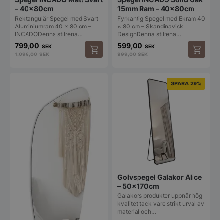
– 40x80cm
15mm Ram – 40x80cm
Rektangulär Spegel med Svart
Fyrkantig Spegel med Ekram 40
Aluminiumram 40 × 80 cm –
× 80 cm – Skandinavisk
INCADODenna stilrena…
DesignDenna stilrena…
799,00
599,00
SEK
SEK
1.099,00
SEK
899,00
SEK
SPARA 29%
Golvspegel Galakor Alice
– 50x170cm
Galakors produkter uppnår hög
kvalitet tack vare strikt urval av
material och…