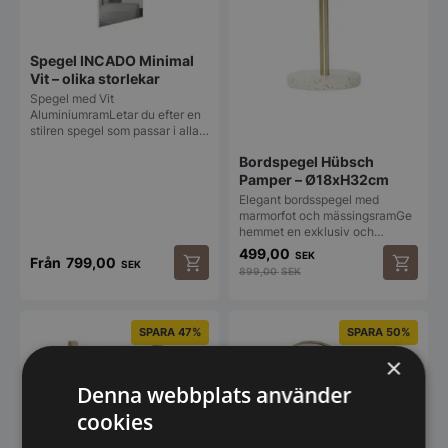
Spegel INCADO Minimal
Vit – olika storlekar
Spegel med Vit
AluminiumramLetar du efter en
stilren spegel som passar i alla…
Bordspegel Hübsch
Pamper – Ø18xH32cm
Elegant bordsspegel med
marmorfot och mässingsramGe
hemmet en exklusiv och…
499,00
SEK
Från
799,00
SEK
899,00
SEK
Den
här
produkten
SPARA 47%
SPARA 50%
har
flera
×
varianter.
Denna webbplats använder
De
olika
cookies
alternativen