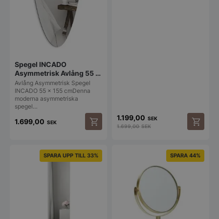
Spegel INCADO
Asymmetrisk Avlång 55 ×
155
Avlång Asymmetrisk Spegel
INCADO 55 × 155 cmDenna
moderna asymmetriska
spegel…
1.199,00
SEK
1.699,00
SEK
1.699,00
SEK
SPARA UPP TILL 33%
SPARA 44%