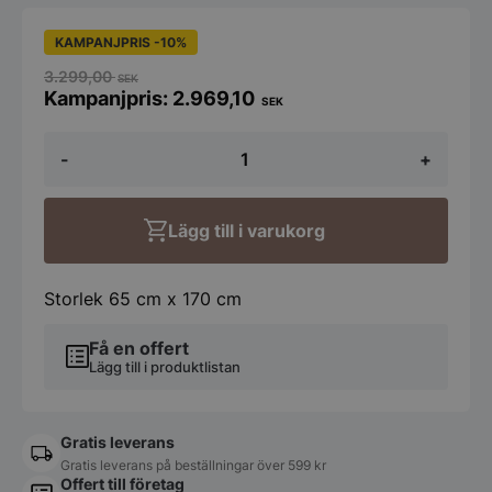
KAMPANJPRIS -10%
3.299,00
SEK
2.969,10
SEK
Koniseur
-
+
LED-
spegel
med
backlight
Lägg till i varukorg
-
65x170cm
mängd
Storlek 65 cm x 170 cm
Få en offert
Lägg till i produktlistan
Gratis leverans
Gratis leverans på beställningar över 599 kr
Offert till företag