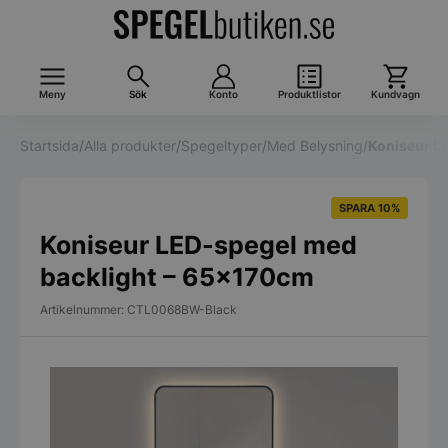
Meny
Sök
Konto
Produktlistor
Kundvagn
Startsida
/
Alla produkter
/
Spegeltyper
/
Med Belysning
/
Koniseur L
SPARA 10%
Koniseur LED-spegel med
backlight – 65x170cm
Artikelnummer: CTL0068BW-Black