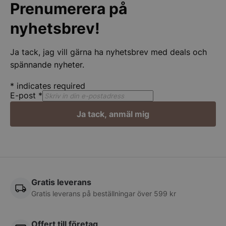
Prenumerera på
nyhetsbrev!
Ja tack, jag vill gärna ha nyhetsbrev med deals och
spännande nyheter.
*
indicates required
E-post
*
Google
Ja tack, anmäl mig
Privacy Policy
wp_woocommerce_session_[abcdef0123456789]
spegelbutiken.s
{32}
__lc_cst
On Direct Busin
Gratis leverans
Services Limite
.accounts.livech
Gratis leverans på beställningar över 599 kr
CookieScriptConsent
CookieScript
spegelbutiken.s
Offert till företag