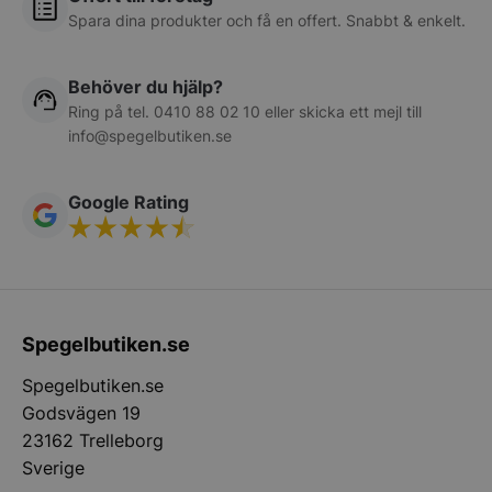
Spara dina produkter och få en offert. Snabbt & enkelt.
Behöver du hjälp?
Ring på tel.
0410 88 02 10
eller skicka ett mejl till
info@spegelbutiken.se
__lc_cid
On Direct Busin
Services Limite
.accounts.livech
Google Rating
woocommerce_cart_hash
Automattic Inc
spegelbutiken.s
woocommerce_items_in_cart
Automattic Inc
Spegelbutiken.se
spegelbutiken.s
Spegelbutiken.se
Godsvägen 19
woocommerce_recently_viewed
Automattic Inc
23162 Trelleborg
spegelbutiken.s
Sverige