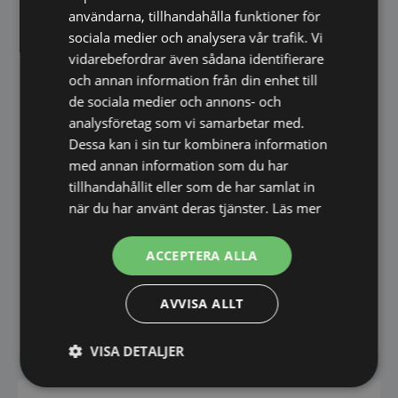
60 LED per meter
användarna, tillhandahålla funktioner för
Effekt: 5 W per meter
sociala medier och analysera vår trafik. Vi
Färgtemperatur: 3000 K
vidarebefordrar även sådana identifierare
Certifieringar: CE, RoHS och IP44
och annan information från din enhet till
de sociala medier och annons- och
Enkel att beställa online
analysföretag som vi samarbetar med.
Dessa kan i sin tur kombinera information
Beställ din spegel smidigt online och få den
med annan information som du har
levererad snabbt och säkert direkt hem till
tillhandahållit eller som de har samlat in
dörren.
när du har använt deras tjänster.
Läs mer
En stilren LED-spegel som kombinerar modern
design, hög kvalitet och naturligt ljus för ett
ACCEPTERA ALLA
funktionellt och elegant badrum.
AVVISA ALLT
VISA DETALJER
Strikt
Prestanda
Inriktning