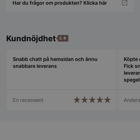
nödvändigt
Har du frågor om produkten? Klicka här
Funktioner
Oklassificerade
Kundnöjdhet
Snabb chatt på hemsidan och ännu
Köpte 
snabbare leverans
Fick s
Strikt nödvändigt
Prestanda
Inriktning
leveran
spegel
Funktioner
Oklassificerade
hjälps
Strikt nödvändiga kakor tillåter
kärnwebbplatsfunktioner som användarinloggning
En recensent
Anders
och kontohantering. Webbplatsen kan inte
användas ordentligt utan strikt nödvändiga cookies.
Namn
Leverantör
/
Do
PHPSESSID
PHP.net
spegelbutiken.s