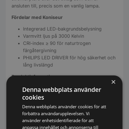
ansluten till, precis som en vanlig lampa.
Fördelar med Koniseur
Integrerad LED-bakgrundsbelysning
Varmvitt ljus på 3000 Kelvin
CRI-index ≥ 90 för naturtrogen
färgåtergivning
PHILIPS LED DRIVER för hög säkerhet och
lång livslängd
Produktinformation
×
5 mm silver- och kopparfritt spegelglas
Denna webbplats använder
Slipade kanter
cookies
Antikorrosionsbehandlad
Denna webbplats använder cookies för att
Vattentät LED-belysning
förbättra användarupplevelsen. Vi
IP44-klassad för våtrum
använder enhetsidentifierade för att
230 V / 50–60 Hz
anpassa innehållet och annonserna till