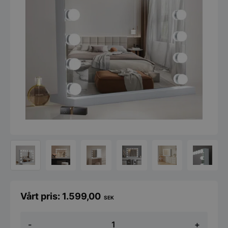
1.599,00
SEK
Koniseur
-
+
Make