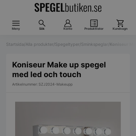
Meny
Sök
Konto
Produktlistor
Kundvagn
Startsida
/
Alla produkter
/
Spegeltyper
/
Sminkspeglar
/
Koniseur Ma
Koniseur Make up spegel
med led och touch
Artikelnummer: SZJ2024-Makeupp