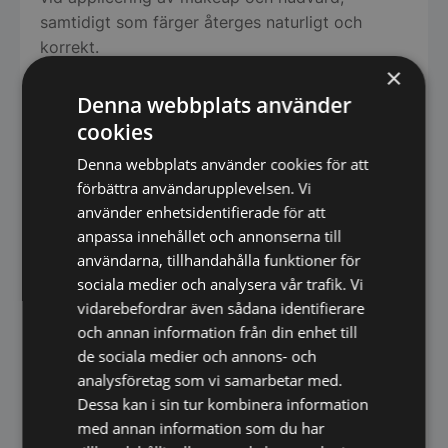
samtidigt som färger återges naturligt och
korrekt.
×
Oavsett om du gör en snabb vardagsmakeup
Denna webbplats använder
eller förbereder dig för en speciell kväll får du
cookies
ett ljus som hjälper dig att se varje detalj tydligt.
Denna webbplats använder cookies för att
Elegant Hollywood-design
förbättra användarupplevelsen. Vi
använder enhetsidentifierade för att
Den klassiska vita ramen inspirerad av
anpassa innehållet och annonserna till
Hollywoods sminkspeglar skapar en exklusiv
användarna, tillhandahålla funktioner för
och tidlös känsla. Spegeln blir snabbt en
sociala medier och analysera vår trafik. Vi
naturlig mittpunkt på sminkbordet och passar
vidarebefordrar även sådana identifierare
lika bra i moderna som klassiska miljöer.
och annan information från din enhet till
de sociala medier och annons- och
Specifikationer
analysföretag som vi samarbetar med.
• Typ: Makeup-spegel / Bordsspegel
Dessa kan i sin tur kombinera information
• Mått: 580 × 430 × 150 mm
med annan information som du har
• Belysning: Integrerade LED-lampor