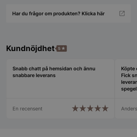
Strikt nödvändigt
Prestanda
Inriktning
Har du frågor om produkten? Klicka här
Funktioner
Oklassificerade
Strikt nödvändiga kakor tillåter
kärnwebbplatsfunktioner som användarinloggning
och kontohantering. Webbplatsen kan inte
användas ordentligt utan strikt nödvändiga cookies.
Kundnöjdhet
Namn
Leverantör
/
Do
PHPSESSID
PHP.net
spegelbutiken.s
Snabb chatt på hemsidan och ännu
Köpte 
snabbare leverans
Fick s
leveran
spegel
hjälps
En recensent
Anders