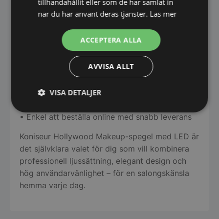
tillhandahållit eller som de har samlat in
• Styrning: Touchsensor med dimmerfunktion
när du har använt deras tjänster.
Läs mer
• Användningsområde: Sminkning, hudvård och
hårstyling
ACCEPTERA ALLA
Därför väljer kunder Koniseur
AVVISA ALLT
• Professionellt ljus utan störande skuggor
• Enkel touchstyrning och justerbar ljusstyrka
VISA DETALJER
• Stilren design med exklusiv hotellkänsla
• Perfekt kombination av funktion och estetik
Strikt
Prestanda
Inriktning
• Enkel att beställa online med snabb leverans
nödvändigt
Koniseur Hollywood Makeup-spegel med LED är
det självklara valet för dig som vill kombinera
Funktioner
Oklassificerade
professionell ljussättning, elegant design och
hög användarvänlighet – för en salongskänsla
hemma varje dag.