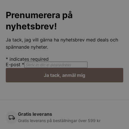
Google
Privacy Policy
Prenumerera på
wp_woocommerce_session_[abcdef0123456789]
spegelbutiken.s
{32}
nyhetsbrev!
Ja tack, jag vill gärna ha nyhetsbrev med deals och
__lc_cst
On Direct Busin
Services Limite
spännande nyheter.
.accounts.livech
*
indicates required
CookieScriptConsent
CookieScript
E-post
*
spegelbutiken.s
Ja tack, anmäl mig
__lc_cid
On Direct Busin
Gratis leverans
Services Limite
Gratis leverans på beställningar över 599 kr
.accounts.livech