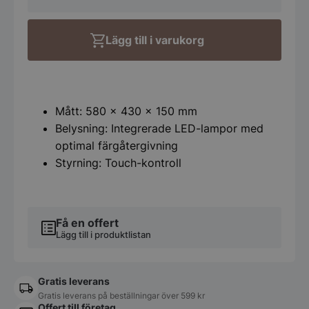
up
spegel
med
Lägg till i varukorg
led
och
touch
mängd
Mått: 580 x 430 x 150 mm
Belysning: Integrerade LED-lampor med
optimal färgåtergivning
Styrning: Touch-kontroll
Få en offert
Lägg till i produktlistan
Gratis leverans
Gratis leverans på beställningar över 599 kr
Offert till företag