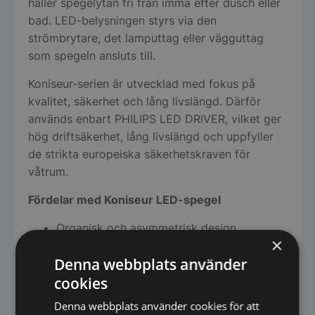
håller spegelytan fri från imma efter dusch eller
bad. LED-belysningen styrs via den
strömbrytare, det lamputtag eller vägguttag
som spegeln ansluts till.
Koniseur-serien är utvecklad med fokus på
kvalitet, säkerhet och lång livslängd. Därför
används enbart PHILIPS LED DRIVER, vilket ger
hög driftsäkerhet, lång livslängd och uppfyller
de strikta europeiska säkerhetskraven för
våtrum.
Fördelar med Koniseur LED-spegel
Organisk och asymmetrisk design
×
Integrerad LED-bakgrundsbelysning
Denna webbplats använder
Antidimfunktion
cookies
PHILIPS LED DRIVER för hög kvalitet och
säkerhet
Denna webbplats använder cookies för att