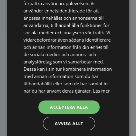
CRI-index ≥ 90 för naturtrogen
förbättra användarupplevelsen. Vi
färgåtergivning
använder enhetsidentifierade för att
Perfekt som badrums- och sminkspegel
anpassa innehållet och annonserna till
Silver- och kopparfritt spegelglas
användarna, tillhandahålla funktioner för
Uppfyller EU krav på låg
sociala medier och analysera vår trafik. Vi
standbyförbrukning
vidarebefordrar även sådana identifierare
och annan information från din enhet till
Produktinformation
de sociala medier och annons- och
analysföretag som vi samarbetar med.
Glastjocklek: 5 mm
Dessa kan i sin tur kombinera information
Ljuskälla: 2835 LED
med annan information som du har
Vattentät LED-slinga
tillhandahållit eller som de har samlat in
Effekt: 9,6 W/m
när du har använt deras tjänster.
Läs mer
Färgtemperatur: 3000 K (varmvit)
CRI-index: ≥ 90
ACCEPTERA ALLA
Certifieringar: CE, RoHS och IP44
Silver- och kopparfritt spegelglas
AVVISA ALLT
En exklusiv LED-spegel som kombinerar