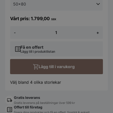
1.799,00
SEK
Koniseur
-
+
Organisk
LED-
Spegel
med
Få en offert
Bakgrundsbelysning
Lägg till i produktlistan
mängd
Lägg till i varukorg
Välj bland 4 olika storlekar
Gratis leverans
Gratis leverans på beställningar över 599 kr
Offert till företag
Spara dina produkter och få en offert. Snabbt & enkelt.