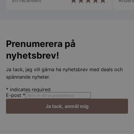
En recensent
Anders
PHPSESSID
PHP.net
spegelbutiken.s
Prenumerera på
nyhetsbrev!
Ja tack, jag vill gärna ha nyhetsbrev med deals och
spännande nyheter.
Google
Privacy Policy
*
indicates required
E-post
*
wp_woocommerce_session_[abcdef0123456789]
spegelbutiken.s
{32}
Ja tack, anmäl mig
__lc_cst
On Direct Busin
Services Limite
.accounts.livech