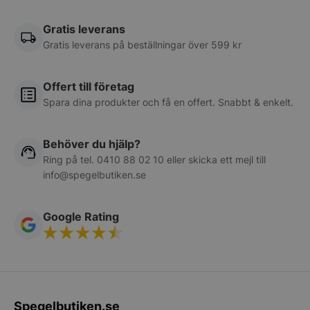
CookieScriptConsent
CookieScript
Gratis leverans
spegelbutiken.s
Gratis leverans på beställningar över 599 kr
Offert till företag
Spara dina produkter och få en offert. Snabbt & enkelt.
Behöver du hjälp?
__lc_cid
On Direct Busin
Services Limite
Ring på tel.
0410 88 02 10
eller skicka ett mejl till
.accounts.livech
info@spegelbutiken.se
woocommerce_cart_hash
Automattic Inc
spegelbutiken.s
Google Rating
woocommerce_items_in_cart
Automattic Inc
spegelbutiken.s
Spegelbutiken.se