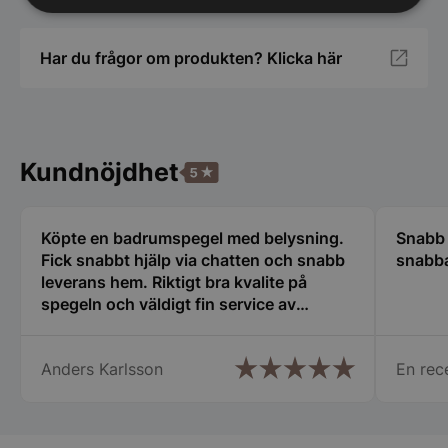
Strikt
Prestanda
Inriktning
nödvändigt
Har du frågor om produkten? Klicka här
Funktioner
Oklassificerade
Kundnöjdhet
Köpte en badrumspegel med belysning.
Snabb 
Strikt nödvändigt
Prestanda
Inriktning
Fick snabbt hjälp via chatten och snabb
snabba
Funktioner
Oklassificerade
leverans hem. Riktigt bra kvalite på
spegeln och väldigt fin service av
Strikt nödvändiga kakor tillåter
hjälpsam kundtjänst.
kärnwebbplatsfunktioner som användarinloggning
och kontohantering. Webbplatsen kan inte
användas ordentligt utan strikt nödvändiga cookies.
Anders Karlsson
En rec
Namn
Leverantör
/
Do
PHPSESSID
PHP.net
spegelbutiken.s