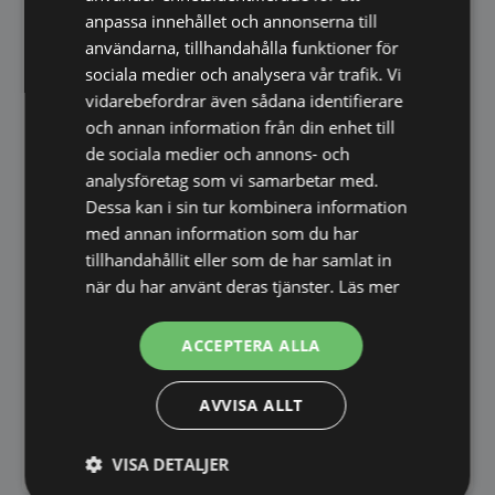
anpassa innehållet och annonserna till
5 mm spegelglas
användarna, tillhandahålla funktioner för
Antikorrosionsbehandling för fuktiga
sociala medier och analysera vår trafik. Vi
miljöer
vidarebefordrar även sådana identifierare
CRI-värde över 80 för naturlig
och annan information från din enhet till
färgåtergivning
de sociala medier och annons- och
Förmonterat upphängningsbeslag
analysföretag som vi samarbetar med.
Pluggar och skruvar ingår
Dessa kan i sin tur kombinera information
med annan information som du har
Enkel montering
tillhandahållit eller som de har samlat in
Spegeln levereras komplett med
när du har använt deras tjänster.
Läs mer
upphängningsbeslag samt skruvar och pluggar,
vilket gör installationen snabb och smidig.
ACCEPTERA ALLA
En elegant rund spegel som kombinerar
AVVISA ALLT
funktion, kvalitet och tidlös design för ett
vackrare hem.
VISA DETALJER