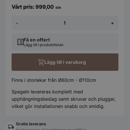
999,00
SEK
Koniseur
-
+
rund
klassisk
spegel
-
Få en offert
olika
Lägg till i produktlistan
storlekar
mängd
Lägg till i varukorg
Finns i storlekar från Ø60cm - Ø110cm
Spegeln levereras komplett med
upphängningsbeslag samt skruvar och pluggar,
vilket gör installationen snabb och smidig.
Gratis leverans
Gratis leverans på beställningar över 599 kr