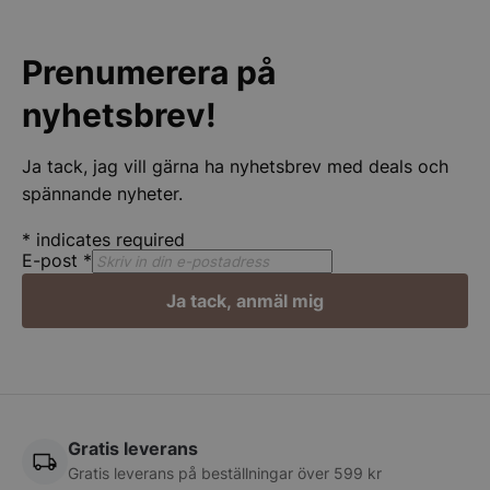
Prenumerera på
nyhetsbrev!
Ja tack, jag vill gärna ha nyhetsbrev med deals och
spännande nyheter.
*
indicates required
Google
E-post
*
Privacy Policy
Ja tack, anmäl mig
wp_woocommerce_session_[abcdef0123456789]
spegelbutiken.s
{32}
__lc_cst
On Direct Busin
Services Limite
.accounts.livech
Gratis leverans
Gratis leverans på beställningar över 599 kr
CookieScriptConsent
CookieScript