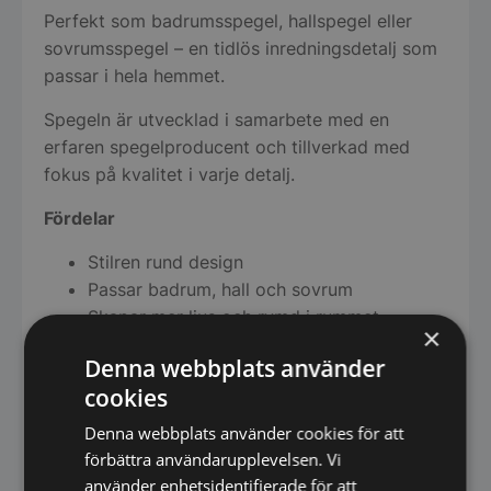
Perfekt som badrumsspegel, hallspegel eller
sovrumsspegel – en tidlös inredningsdetalj som
passar i hela hemmet.
Spegeln är utvecklad i samarbete med en
erfaren spegelproducent och tillverkad med
fokus på kvalitet i varje detalj.
Fördelar
Stilren rund design
Passar badrum, hall och sovrum
Skapar mer ljus och rymd i rummet
×
Enkel att kombinera med olika
Denna webbplats använder
inredningsstilar
cookies
Hög kvalitet och lång hållbarhet
Enkel att beställa online
Denna webbplats använder cookies för att
förbättra användarupplevelsen. Vi
Produktinformation
använder enhetsidentifierade för att