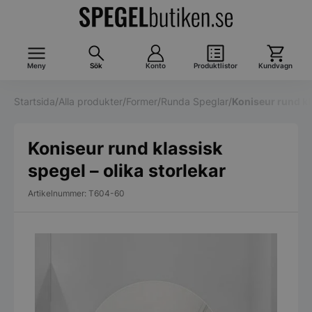
Meny
Sök
Konto
Produktlistor
Kundvagn
Startsida
/
Alla produkter
/
Former
/
Runda Speglar
/
Koniseur rund kla
Koniseur rund klassisk
spegel – olika storlekar
Artikelnummer: T604-60