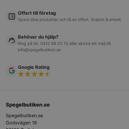
spegelbutiken.s
Offert till företag
Spara dina produkter och få en offert. Snabbt & enkelt.
Behöver du hjälp?
Ring på tel.
0410 88 02 10
eller skicka ett mejl till
info@spegelbutiken.se
__lc_cid
On Direct Busin
Services Limite
.accounts.livech
Google Rating
woocommerce_cart_hash
Automattic Inc
spegelbutiken.s
woocommerce_items_in_cart
Automattic Inc
spegelbutiken.s
Spegelbutiken.se
Spegelbutiken.se
woocommerce_recently_viewed
Automattic Inc
Godsvägen 19
spegelbutiken.s