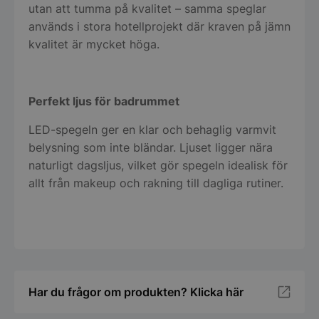
Funktioner
Oklassificerade
utan att tumma på kvalitet – samma speglar
används i stora hotellprojekt där kraven på jämn
Strikt nödvändiga kakor tillåter
kärnwebbplatsfunktioner som användarinloggning
kvalitet är mycket höga.
och kontohantering. Webbplatsen kan inte
användas ordentligt utan strikt nödvändiga cookies.
Namn
Leverantör
/
Do
Perfekt ljus för badrummet
PHPSESSID
PHP.net
spegelbutiken.s
LED-spegeln ger en klar och behaglig varmvit
belysning som inte bländar. Ljuset ligger nära
naturligt dagsljus, vilket gör spegeln idealisk för
allt från makeup och rakning till dagliga rutiner.
Google
Har du frågor om produkten? Klicka här
Privacy Policy