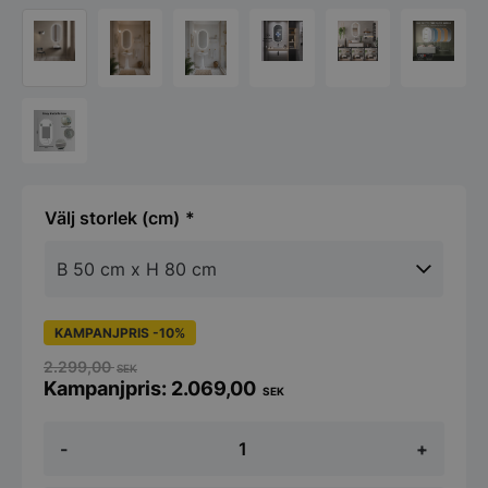
storlek (cm)
KAMPANJPRIS -10%
2.299,00
SEK
2.069,00
SEK
Oval
-
+
badrumsspegel
Vilma