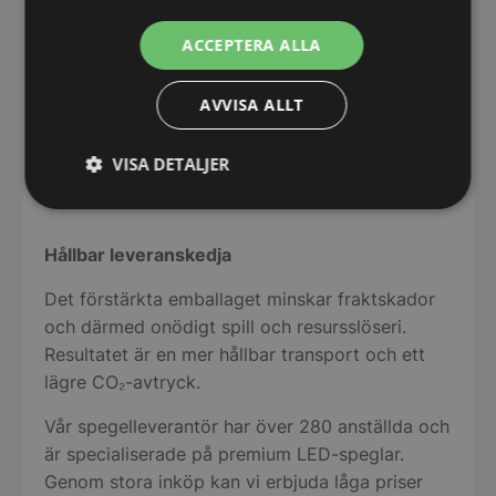
IP44-klassad
– godkänd för våtrum
ACCEPTERA ALLA
230 V / 50–60 Hz
LED-ljus:
3000K varmvit
(naturligt, ej gult)
AVVISA ALLT
60 LED-dioder per meter / 5 W per meter
Alltid förstärkt emballage för trygg
VISA DETALJER
leverans
Strikt
Prestanda
Inriktning
nödvändigt
Hållbar leveranskedja
Det förstärkta emballaget minskar fraktskador
Funktioner
Oklassificerade
och därmed onödigt spill och resursslöseri.
Resultatet är en mer hållbar transport och ett
lägre CO₂-avtryck.
Vår spegelleverantör har över 280 anställda och
är specialiserade på premium LED-speglar.
Strikt nödvändigt
Prestanda
Inriktning
Genom stora inköp kan vi erbjuda låga priser