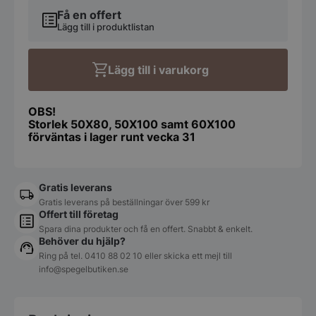
Koniseur
-
Få en offert
LED-
Lägg till i produktlistan
spegel
-
Touchsensor
Lägg till i varukorg
-
Antidim
mängd
OBS!
Storlek 50X80, 50X100 samt 60X100
förväntas i lager runt vecka 31
Gratis leverans
Gratis leverans på beställningar över 599 kr
Offert till företag
Spara dina produkter och få en offert. Snabbt & enkelt.
Behöver du hjälp?
Ring på tel.
0410 88 02 10
eller skicka ett mejl till
info@spegelbutiken.se