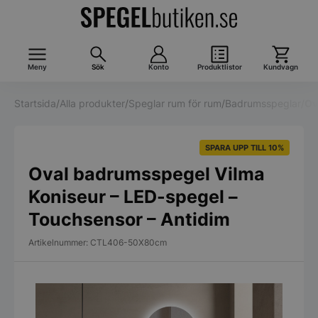
Meny
Sök
Konto
Produktlistor
Kundvagn
Startsida
/
Alla produkter
/
Speglar rum för rum
/
Badrumsspeglar
/
Ov
SPARA UPP TILL 10%
Oval badrumsspegel Vilma
Koniseur – LED-spegel –
Touchsensor – Antidim
Artikelnummer: CTL406-50X80cm