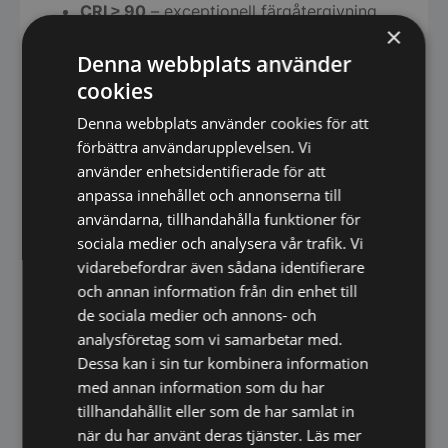
CRI ≥ 90
– exceptionell färgåtergivning,
×
perfekt för makeup
Denna webbplats använder
Energieffektiv design
– uppfyller EU:s
krav för låg standbyförbrukning
cookies
Denna webbplats använder cookies för att
PHILIPS LED-driver
väljs uteslutande eftersom
förbättra användarupplevelsen. Vi
den erbjuder högsta säkerhetsnivå i våtrum,
använder enhetsidentifierade för att
europeisk kvalitetsstandard och mycket hög
anpassa innehållet och annonserna till
driftstabilitet.
användarna, tillhandahålla funktioner för
sociala medier och analysera vår trafik. Vi
vidarebefordrar även sådana identifierare
Teknisk information
och annan information från din enhet till
de sociala medier och annons- och
5 mm spegelglas – silver- och kopparfritt
analysföretag som vi samarbetar med.
Slipade, eleganta kanter
Dessa kan i sin tur kombinera information
Antikorrosionsbehandling – perfekt för
med annan information som du har
fuktiga miljöer
tillhandahållit eller som de har samlat in
Vattentät LED-belysning och högkvalitativ
när du har använt deras tjänster.
Läs mer
PHILIPS LED-driver