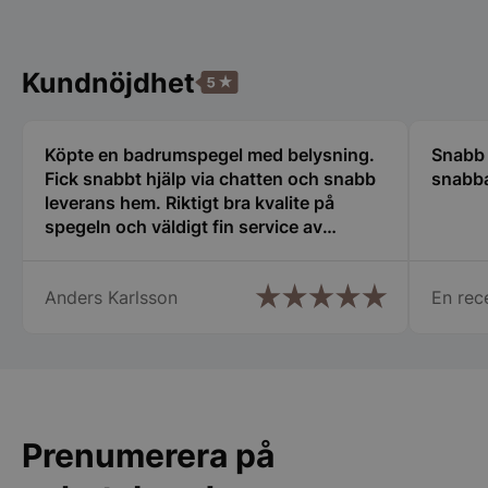
wp_woocommerce_session_[abcdef0123456789]
spegelbutiken.s
{32}
Kundnöjdhet
__lc_cst
On Direct Busin
Services Limite
.accounts.livech
Köpte en badrumspegel med belysning.
Snabb 
Fick snabbt hjälp via chatten och snabb
snabba
CookieScriptConsent
CookieScript
spegelbutiken.s
leverans hem. Riktigt bra kvalite på
spegeln och väldigt fin service av
hjälpsam kundtjänst.
Anders Karlsson
En rec
__lc_cid
On Direct Busin
Services Limite
.accounts.livech
Prenumerera på
woocommerce_cart_hash
Automattic Inc
spegelbutiken.s