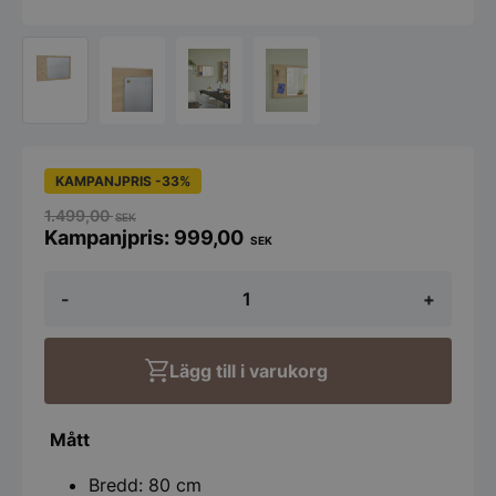
KAMPANJPRIS -33%
1.499,00
SEK
999,00
SEK
Spegel
-
+
Hübsch
med
Anslagstavla
-
Lägg till i varukorg
80x50cm
mängd
Mått
Bredd: 80 cm