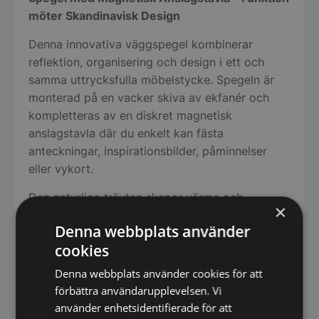
möter Skandinavisk Design
Denna innovativa väggspegel kombinerar
reflektion, organisering och design i ett och
samma uttrycksfulla möbelstycke. Spegeln är
monterad på en vacker skiva av ekfanér och
kompletteras av en diskret magnetisk
anslagstavla där du enkelt kan fästa
anteckningar, inspirationsbilder, påminnelser
eller vykort.
Den naturliga träytan skapar värme och
×
karaktär, medan kombinationen av spegel och
Denna webbplats använder
anslagstavla gör produkten lika praktisk som
cookies
dekorativ. Perfekt för hemmakontoret, hallen,
köket eller vardagsrummet där du vill samla
Denna webbplats använder cookies för att
vardagens idéer och samtidigt tillföra en stilfull
förbättra användarupplevelsen. Vi
inredningsdetalj.
använder enhetsidentifierade för att