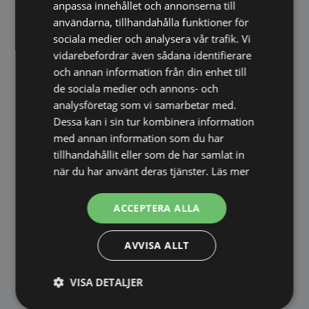
anpassa innehållet och annonserna till
Den dolda magnetfunktionen ger ett rent och
användarna, tillhandahålla funktioner för
minimalistiskt uttryck utan att kompromissa
sociala medier och analysera vår trafik. Vi
med användbarheten.
vidarebefordrar även sådana identifierare
och annan information från din enhet till
Fördelar
de sociala medier och annons- och
Spegel och magnetisk anslagstavla i ett
analysföretag som vi samarbetar med.
Vacker bakgrund i ekfanér
Dessa kan i sin tur kombinera information
Perfekt för anteckningar, inspiration och
med annan information som du har
planering
tillhandahållit eller som de har samlat in
när du har använt deras tjänster.
Läs mer
Mått
ACCEPTERA ALLA
Bredd: 80 cm
Höjd: 50 cm
Djup: 3 cm
AVVISA ALLT
VISA DETALJER