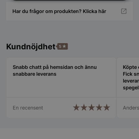
Strikt
Prestanda
Inriktning
nödvändigt
Har du frågor om produkten? Klicka här
Funktioner
Oklassificerade
Kundnöjdhet
Snabb chatt på hemsidan och ännu
Köpte 
snabbare leverans
Fick s
Strikt nödvändigt
Prestanda
Inriktning
leveran
Funktioner
Oklassificerade
spegel
hjälps
Strikt nödvändiga kakor tillåter
kärnwebbplatsfunktioner som användarinloggning
och kontohantering. Webbplatsen kan inte
En recensent
Anders
användas ordentligt utan strikt nödvändiga cookies.
Namn
Leverantör
/
Do
PHPSESSID
PHP.net
spegelbutiken.s