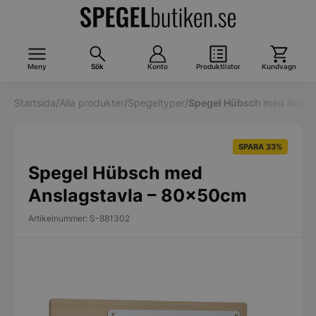
Meny
Sök
Konto
Produktlistor
Kundvagn
Startsida
/
Alla produkter
/
Spegeltyper
/
Spegel Hübsch med Ansla
SPARA 33%
Spegel Hübsch med
Anslagstavla – 80x50cm
Artikelnummer: S-881302