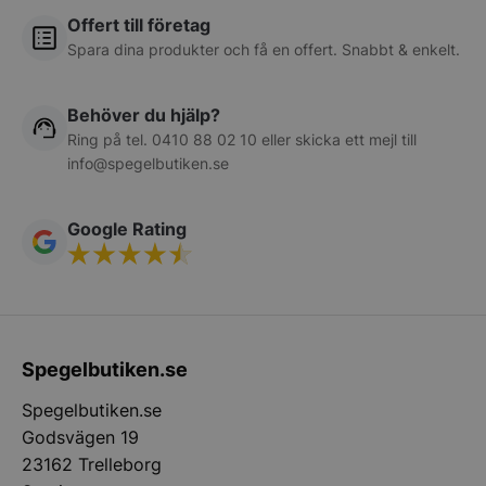
Offert till företag
Spara dina produkter och få en offert. Snabbt & enkelt.
Behöver du hjälp?
Ring på tel.
0410 88 02 10
eller skicka ett mejl till
info@spegelbutiken.se
__lc_cid
On Direct Busin
Services Limite
.accounts.livech
Google Rating
woocommerce_cart_hash
Automattic Inc
spegelbutiken.s
woocommerce_items_in_cart
Automattic Inc
spegelbutiken.s
Spegelbutiken.se
Spegelbutiken.se
Godsvägen 19
woocommerce_recently_viewed
Automattic Inc
spegelbutiken.s
23162 Trelleborg