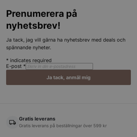
Prenumerera på
nyhetsbrev!
Ja tack, jag vill gärna ha nyhetsbrev med deals och
spännande nyheter.
*
indicates required
E-post
*
Google
Privacy Policy
Ja tack, anmäl mig
wp_woocommerce_session_[abcdef0123456789]
spegelbutiken.s
{32}
__lc_cst
On Direct Busin
Services Limite
Gratis leverans
.accounts.livech
Gratis leverans på beställningar över 599 kr
CookieScriptConsent
CookieScript
spegelbutiken.s