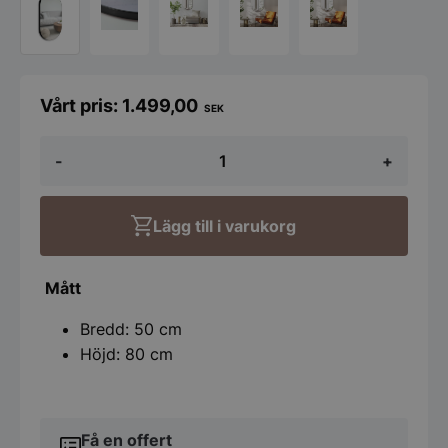
1.499,00
SEK
Spegel
-
+
INCADO
Oval
50x80cm
mängd
Lägg till i varukorg
Mått
Bredd: 50 cm
Höjd: 80 cm
Få en offert