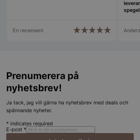
användas ordentligt utan strikt nödvändiga cookies.
leveran
spegel
Namn
Leverantör
/
Do
hjälps
PHPSESSID
PHP.net
spegelbutiken.s
En recensent
Anders
Prenumerera på
nyhetsbrev!
Google
Ja tack, jag vill gärna ha nyhetsbrev med deals och
Privacy Policy
spännande nyheter.
wp_woocommerce_session_[abcdef0123456789]
spegelbutiken.s
*
indicates required
{32}
E-post
*