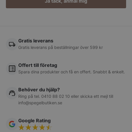
Ja tack, anmäl mig
__lc_cst
On Direct Busin
Services Limite
.accounts.livech
CookieScriptConsent
CookieScript
spegelbutiken.s
Gratis leverans
Gratis leverans på beställningar över 599 kr
Offert till företag
Spara dina produkter och få en offert. Snabbt & enkelt.
__lc_cid
On Direct Busin
Services Limite
.accounts.livech
Behöver du hjälp?
Ring på tel.
0410 88 02 10
eller skicka ett mejl till
woocommerce_cart_hash
Automattic Inc
spegelbutiken.s
info@spegelbutiken.se
Google Rating
woocommerce_items_in_cart
Automattic Inc
spegelbutiken.s