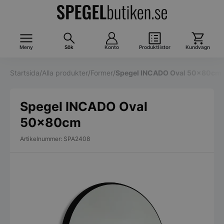
Meny
Sök
Konto
Produktlistor
Kundvagn
Startsida
/
Alla produkter
/
Former
/
Spegel INCADO Oval 50x80cm
Spegel INCADO Oval
50x80cm
Artikelnummer: SPA2408