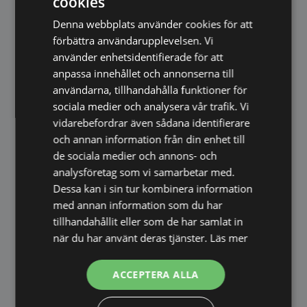
cookies
Denna webbplats använder cookies för att
Fördelar
förbättra användarupplevelsen. Vi
Elegant oval design
använder enhetsidentifierade för att
Stilren metallram
anpassa innehållet och annonserna till
Kan monteras både vertikalt och
användarna, tillhandahålla funktioner för
sociala medier och analysera vår trafik. Vi
horisontellt
vidarebefordrar även sådana identifierare
Skapar mer ljus och rymd i rummet
och annan information från din enhet till
Passar hall, badrum, sovrum och
de sociala medier och annons- och
vardagsrum
analysföretag som vi samarbetar med.
Hög kvalitet från danska INCADO
Dessa kan i sin tur kombinera information
Enkel att beställa online
med annan information som du har
Snabb leverans direkt hem till dörren
tillhandahållit eller som de har samlat in
Mått
när du har använt deras tjänster.
Läs mer
Bredd: 50 cm
ACCEPTERA ALLA
Höjd: 80 cm