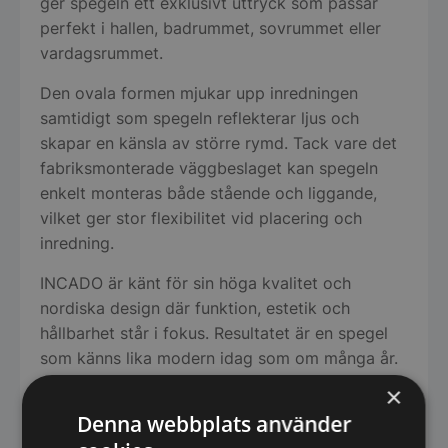
ger spegeln ett exklusivt uttryck som passar
perfekt i hallen, badrummet, sovrummet eller
vardagsrummet.
Den ovala formen mjukar upp inredningen
samtidigt som spegeln reflekterar ljus och
skapar en känsla av större rymd. Tack vare det
fabriksmonterade väggbeslaget kan spegeln
enkelt monteras både stående och liggande,
vilket ger stor flexibilitet vid placering och
inredning.
INCADO är känt för sin höga kvalitet och
nordiska design där funktion, estetik och
hållbarhet står i fokus. Resultatet är en spegel
som känns lika modern idag som om många år.
×
När du beställer från Spegelbutiken handlar du
Denna webbplats använder
enkelt online och får spegeln levererad snabbt
och smidigt direkt hem till din dörr.