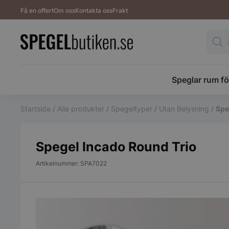
Få en offert
Om oss
Kontakta oss
Frakt
Produ
Speglar rum fö
Startsida
/
Alla produkter
/
Spegeltyper
/
Utan Belysning
/
Spe
Spegel Incado Round Trio
Artikelnummer: SPA7022