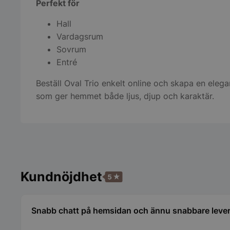
Perfekt för
Hall
Vardagsrum
Sovrum
Entré
Strikt nödvändiga ka
användas ordentligt 
Beställ Oval Trio enkelt online och skapa en eleg
Namn
som ger hemmet både ljus, djup och karaktär.
PHPSESSID
Kundnöjdhet
wp_woocommerce_s
Snabb chatt på hemsidan och ännu snabbare leve
{32}
__lc_cst