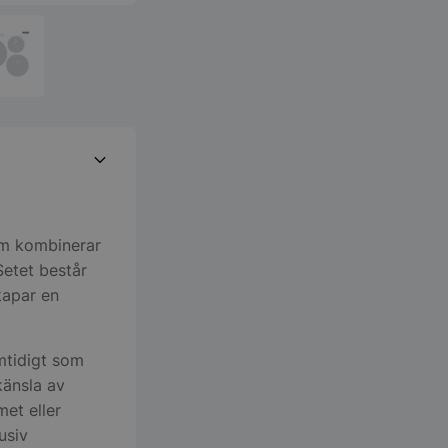
som kombinerar
Setet består
kapar en
mtidigt som
 känsla av
et eller
usiv