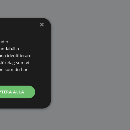
×
änder
handahålla
na identifierare
sföretag som vi
on som du har
PTERA ALLA
Oklassificerade