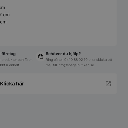
 cm
37 cm
 cm
ll företag
Behöver du hjälp?
 produkter och få en
Ring på tel.
0410 88 02 10
eller skicka ett
abbt & enkelt.
mejl till
info@spegelbutiken.se
Klicka här