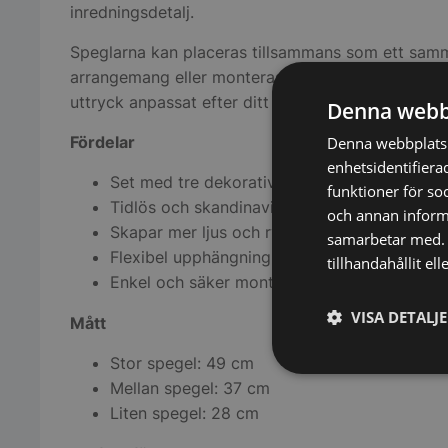
inredningsdetalj.
Speglarna kan placeras tillsammans som ett sa
arrangemang eller monteras separat för att skapa 
uttryck anpassat efter ditt hem.
Denna webb
Fördelar
Denna webbplats 
enhetsidentifiera
Set med tre dekorativa speglar
funktioner för so
Tidlös och skandinavisk design
och annan informa
Skapar mer ljus och rymd i rummet
samarbetar med. 
Flexibel upphängning och placering
tillhandahållit el
Enkel och säker montering med skruvbeslag
VISA DETALJ
Mått
Stor spegel: 49 cm
Strikt
Mellan spegel: 37 cm
nödvändigt
Liten spegel: 28 cm