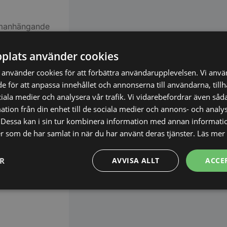
mmanhängande
ett unikt
plats använder cookies
använder cookies för att förbättra användarupplevelsen. Vi anv
de för att anpassa innehållet och annonserna till användarna, till
ciala medier och analysera vår trafik. Vi vidarebefordrar även såda
tion från din enhet till de sociala medier och annons- och analy
Dessa kan i sin tur kombinera information med annan informati
ler som de har samlat in när du har använt deras tjänster.
Läs mer
ER
AVVISA ALLT
ACCE
Prestanda
Inriktning
Funktioner