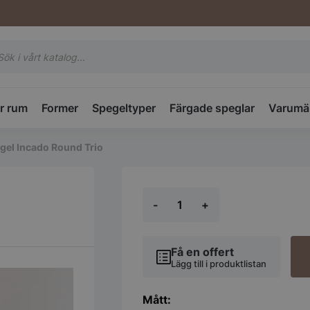
ktsökning
r rum
Former
Spegeltyper
Färgade speglar
Varumä
gel Incado Round Trio
Spegel
-
+
Incado
Round
Trio
mängd
Få en offert
Lägg till i produktlistan
Mått: