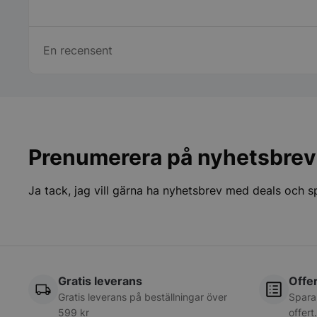
CookieScriptConse
En recensent
__lc_cid
woocommerce_cart
Prenumerera på nyhetsbrev
woocommerce_item
Ja tack, jag vill gärna ha nyhetsbrev med deals och 
woocommerce_rece
Gratis leverans
Offer
Namn
Gratis leverans på beställningar över
Spara
Namn
__oauth_redirect_d
Lever
Namn
599 kr
offert
Dom