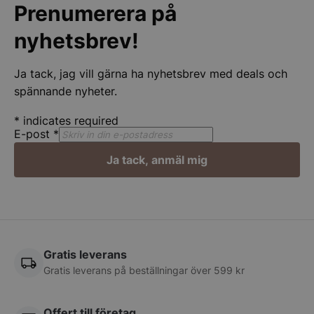
Prenumerera på
nyhetsbrev!
Ja tack, jag vill gärna ha nyhetsbrev med deals och
spännande nyheter.
*
indicates required
E-post
*
Google
Privacy Policy
Ja tack, anmäl mig
wp_woocommerce_session_[abcdef0123456789]
spegelbutiken.s
{32}
__lc_cst
On Direct Busin
Services Limite
Gratis leverans
.accounts.livech
Gratis leverans på beställningar över 599 kr
CookieScriptConsent
CookieScript
spegelbutiken.s
Offert till företag