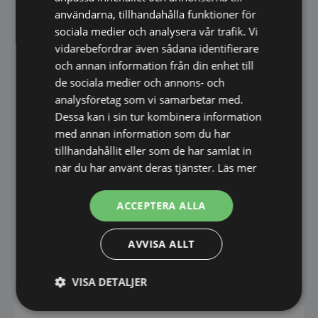
Snabb leverans direkt hem till dörren
användarna, tillhandahålla funktioner för
sociala medier och analysera vår trafik. Vi
Information
vidarebefordrar även sådana identifierare
Rammaterial: Rökt ek
och annan information från din enhet till
Rambredd: 20 mm
de sociala medier och annons- och
analysföretag som vi samarbetar med.
Stilren skandinavisk design
Dessa kan i sin tur kombinera information
Observera:
Angivna mått avser spegelglasets
med annan information som du har
storlek. Eftersom ramen är 20 mm bred blir
tillhandahållit eller som de har samlat in
spegelns yttermått något större än de angivna
när du har använt deras tjänster.
Läs mer
måtten.
ACCEPTERA ALLA
En tidlös spegel som kombinerar naturliga
material, nordisk design och hög kvalitet för ett
AVVISA ALLT
harmoniskt hem.
VISA DETALJER
Strikt
Prestanda
Inriktning