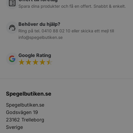
Spara dina produkter och få en offert. Snabbt & enkelt.
Behöver du hjälp?
Ring på tel.
0410 88 02 10
eller skicka ett mejl till
info@spegelbutiken.se
__lc_cid
On Direct Busin
Services Limite
.accounts.livech
Google Rating
woocommerce_cart_hash
Automattic Inc
spegelbutiken.s
woocommerce_items_in_cart
Automattic Inc
Spegelbutiken.se
spegelbutiken.s
Spegelbutiken.se
Godsvägen 19
woocommerce_recently_viewed
Automattic Inc
23162 Trelleborg
spegelbutiken.s
Sverige