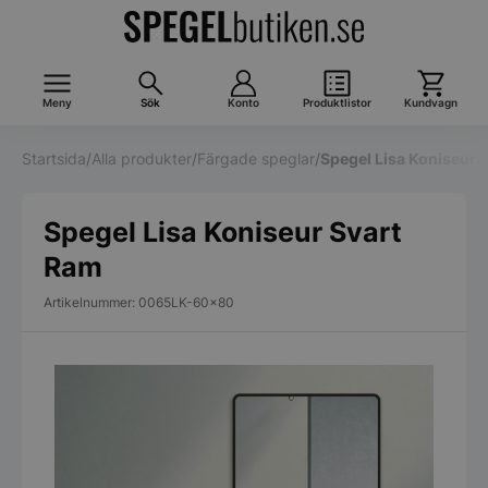
Meny
Sök
Konto
Produktlistor
Kundvagn
Startsida
/
Alla produkter
/
Färgade speglar
/
Spegel Lisa Koniseur 
Spegel Lisa Koniseur Svart
Ram
Artikelnummer: 0065LK-60x80