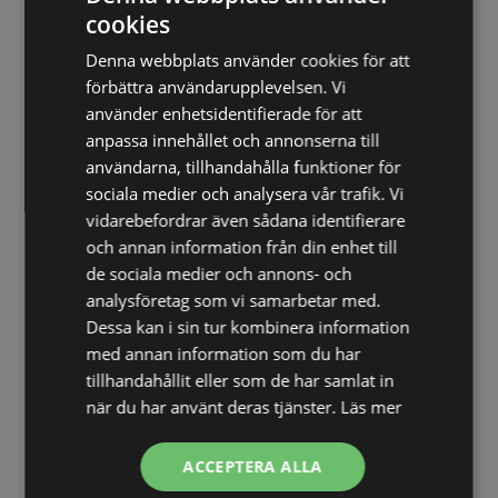
– ju högre värde, desto bättre färgåtergivning.
cookies
Det gör spegeln särskilt lämplig även som
Denna webbplats använder cookies för att
sminkspegel.
förbättra användarupplevelsen. Vi
använder enhetsidentifierade för att
Perfekt för flera rum i hemmet
anpassa innehållet och annonserna till
användarna, tillhandahålla funktioner för
Den stilrena designen gör spegeln enkel att
sociala medier och analysera vår trafik. Vi
placera i olika miljöer.
vidarebefordrar även sådana identifierare
Passar perfekt i:
och annan information från din enhet till
de sociala medier och annons- och
Badrum
analysföretag som vi samarbetar med.
Hall eller entré
Dessa kan i sin tur kombinera information
Sovrum
med annan information som du har
Klädkammare
tillhandahållit eller som de har samlat in
när du har använt deras tjänster.
Läs mer
Spegeln ger både funktion och en dekorativ
detalj som lyfter rummet.
ACCEPTERA ALLA
Enkel montering