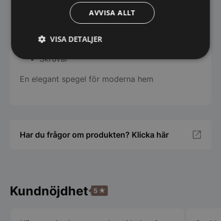
AVVISA ALLT
Spegeln levereras redo att monteras.
Förmonterat beslag
VISA DETALJER
Pluggar
Skruvar
Strikt
Prestanda
Inriktning
nödvändigt
En elegant spegel för moderna hem
Funktioner
Oklassificerade
Har du frågor om produkten? Klicka här
Strikt nödvändigt
Prestanda
Inriktning
Kundnöjdhet
Funktioner
Oklassificerade
Strikt nödvändiga kakor tillåter
kärnwebbplatsfunktioner som användarinloggning