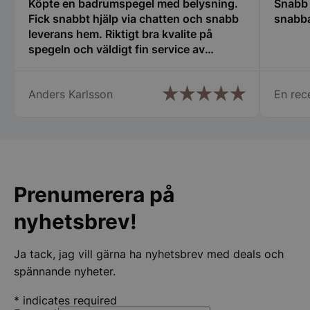
Köpte en badrumspegel med belysning.
Snabb 
och kontohantering. Webbplatsen kan inte
användas ordentligt utan strikt nödvändiga cookies.
Fick snabbt hjälp via chatten och snabb
snabba
leverans hem. Riktigt bra kvalite på
Namn
Leverantör
/
Do
spegeln och väldigt fin service av
PHPSESSID
PHP.net
hjälpsam kundtjänst.
spegelbutiken.s
Anders Karlsson
En rec
Prenumerera på
nyhetsbrev!
Google
Privacy Policy
Ja tack, jag vill gärna ha nyhetsbrev med deals och
spännande nyheter.
wp_woocommerce_session_[abcdef0123456789]
spegelbutiken.s
{32}
*
indicates required