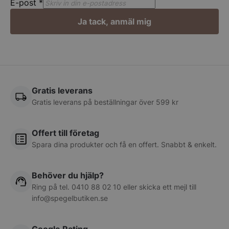
E-post
*
__lc_cst
On Direct Busin
Ja tack, anmäl mig
Services Limite
.accounts.livech
CookieScriptConsent
CookieScript
spegelbutiken.s
Gratis leverans
Gratis leverans på beställningar över 599 kr
Offert till företag
__lc_cid
Spara dina produkter och få en offert. Snabbt & enkelt.
On Direct Busin
Services Limite
.accounts.livech
Behöver du hjälp?
woocommerce_cart_hash
Automattic Inc
Ring på tel.
0410 88 02 10
eller skicka ett mejl till
spegelbutiken.s
info@spegelbutiken.se
woocommerce_items_in_cart
Automattic Inc
Google Rating