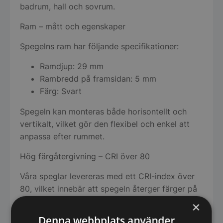
badrum, hall och sovrum.
Ram – mått och egenskaper
Spegelns ram har följande specifikationer:
Ramdjup: 29 mm
Rambredd på framsidan: 5 mm
Färg: Svart
Spegeln kan monteras både horisontellt och
vertikalt, vilket gör den flexibel och enkel att
anpassa efter rummet.
Hög färgåtergivning – CRI över 80
Våra speglar levereras med ett CRI-index över
80, vilket innebär att spegeln återger färger på
ett naturligt och korrekt sätt. CRI (Color
×
Rendering Index) mäts på en skala från 0 till 100
Denna webbplats använder