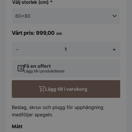
storlek (cm)
999,00
SEK
Spegel
-
+
Lisa
Koniseur
Svart
Ram
Få en offert
mängd
Lägg till i produktlistan
Lägg till i varukorg
Beslag, skruv och plugg för upphängning
medföljer spegeln.
Mått