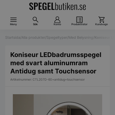
Meny
Sök
Konto
Produktlistor
Kundvagn
Startsida
/
Alla produkter
/
Spegeltyper
/
Med Belysning
/
Koniseur L
Koniseur LEDbadrumsspegel
med svart aluminumram
Antidug samt Touchsensor
Artikelnummer: CTL207D-60+antidug+touchsensor