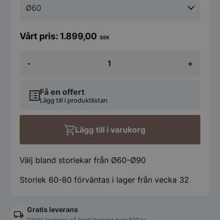
1.899,00
SEK
Koniseur
-
+
LEDbadrumsspegel
med
svart
aluminumram
Få en offert
Antidug
Lägg till i produktlistan
samt
Touchsensor
mängd
Lägg till i varukorg
Välj bland storlekar från Ø60-Ø90
Storlek 60-80 förväntas i lager från vecka 32
Gratis leverans
Gratis leverans på beställningar över 599 kr