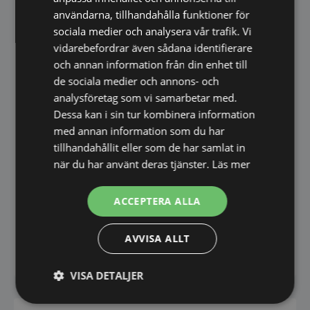
användarna, tillhandahålla funktioner för
Silver- och kopparfritt glas
sociala medier och analysera vår trafik. Vi
Svart aluminiumram, 40 mm
vidarebefordrar även sådana identifierare
Touchsensor för ljus och antidimma
och annan information från din enhet till
LED-belysning: 3000–6000 Kelvin
de sociala medier och annons- och
60 LED per meter
analysföretag som vi samarbetar med.
Effekt: 5 W per meter
Dessa kan i sin tur kombinera information
Vattentät LED-belysning
med annan information som du har
IP44-klassad för våtrum
tillhandahållit eller som de har samlat in
230 V, 50/60 Hz
när du har använt deras tjänster.
Läs mer
PHILIPS LED DRIVER
ACCEPTERA ALLA
Spegeln ger ett behagligt och naturligt ljus utan
att blända, vilket gör den perfekt för
AVVISA ALLT
badrummet, sminkning och daglig användning.
VISA DETALJER
Strikt
Prestanda
Inriktning