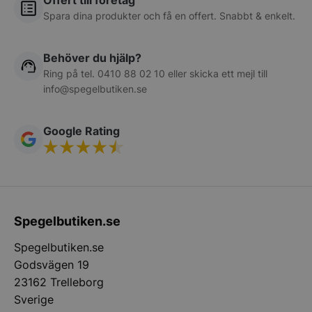
Offert till företag
Spara dina produkter och få en offert. Snabbt & enkelt.
Behöver du hjälp?
Ring på tel.
0410 88 02 10
eller skicka ett mejl till
info@spegelbutiken.se
__lc_cid
On Direct Busin
Services Limite
.accounts.livech
Google Rating
woocommerce_cart_hash
Automattic Inc
spegelbutiken.s
woocommerce_items_in_cart
Automattic Inc
Spegelbutiken.se
spegelbutiken.s
Spegelbutiken.se
Godsvägen 19
woocommerce_recently_viewed
Automattic Inc
23162 Trelleborg
spegelbutiken.s
Sverige