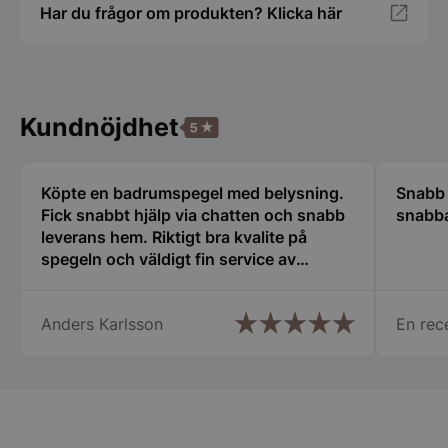
nödvändigt
Har du frågor om produkten? Klicka här
Funktioner
Oklassificerade
Kundnöjdhet
Köpte en badrumspegel med belysning.
Snabb 
Fick snabbt hjälp via chatten och snabb
snabba
Strikt nödvändigt
Prestanda
Inriktning
leverans hem. Riktigt bra kvalite på
Funktioner
Oklassificerade
spegeln och väldigt fin service av
hjälpsam kundtjänst.
Strikt nödvändiga kakor tillåter
kärnwebbplatsfunktioner som användarinloggning
Anders Karlsson
En rec
och kontohantering. Webbplatsen kan inte
användas ordentligt utan strikt nödvändiga cookies.
Namn
Leverantör
/
Do
PHPSESSID
PHP.net
spegelbutiken.s