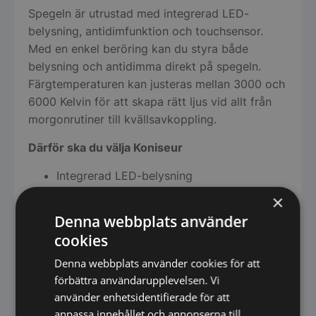
Spegeln är utrustad med integrerad LED-
belysning, antidimfunktion och touchsensor.
Med en enkel beröring kan du styra både
belysning och antidimma direkt på spegeln.
Färgtemperaturen kan justeras mellan 3000 och
6000 Kelvin för att skapa rätt ljus vid allt från
morgonrutiner till kvällsavkoppling.
Därför ska du välja Koniseur
Integrerad LED-belysning
Svart sandblästrad aluminiumram (40 mm)
×
CRI-index ≥ 90 för naturtrogen
Denna webbplats använder
färgåtergivning
cookies
Perfekt som badrums- och sminkspegel
Denna webbplats använder cookies för att
Uppfyller EU krav på låg
förbättra användarupplevelsen. Vi
standbyförbrukning
använder enhetsidentifierade för att
Produktinformation
anpassa innehållet och annonserna till