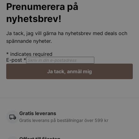
Prenumerera på
nyhetsbrev!
Ja tack, jag vill gärna ha nyhetsbrev med deals och
spännande nyheter.
*
indicates required
E-post
*
Google
Privacy Policy
Ja tack, anmäl mig
wp_woocommerce_session_[abcdef0123456789]
spegelbutiken.s
{32}
__lc_cst
On Direct Busin
Services Limite
Gratis leverans
.accounts.livech
Gratis leverans på beställningar över 599 kr
CookieScriptConsent
CookieScript
spegelbutiken.s