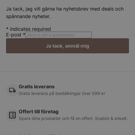
wp_woocommerce_session_[abcdef0123456789]
spegelbutiken.s
{32}
Ja tack, jag vill gärna ha nyhetsbrev med deals och
spännande nyheter.
__lc_cst
On Direct Busin
*
indicates required
Services Limite
.accounts.livech
E-post
*
Ja tack, anmäl mig
CookieScriptConsent
CookieScript
spegelbutiken.s
Gratis leverans
Gratis leverans på beställningar över 599 kr
__lc_cid
On Direct Busin
Services Limite
.accounts.livech
Offert till företag
Spara dina produkter och få en offert. Snabbt & enkelt.
woocommerce_cart_hash
Automattic Inc
spegelbutiken.s