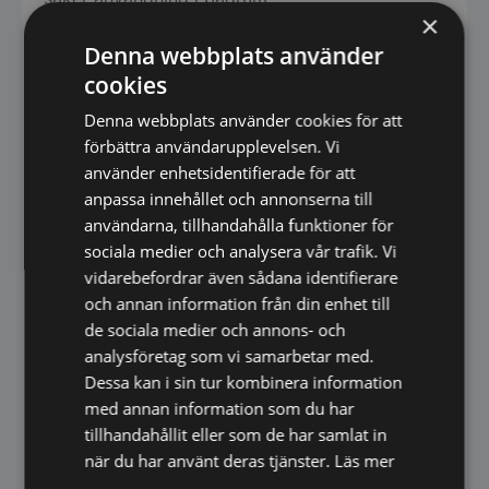
×
· Korrosionsbehandlade metalldelar för
Denna webbplats använder
lång hållbarhet
cookies
· Högkvalitativ LED-driver och vattentät
Denna webbplats använder cookies för att
belysning
förbättra användarupplevelsen. Vi
använder enhetsidentifierade för att
· Perfekt som badrumsspegel i både
anpassa innehållet och annonserna till
moderna och klassiska miljöer
användarna, tillhandahålla funktioner för
sociala medier och analysera vår trafik. Vi
vidarebefordrar även sådana identifierare
Spegeln styrs via extern strömbrytare och
och annan information från din enhet till
levereras med stickkontakt för enkel
de sociala medier och annons- och
installation. Den kan anslutas till ett vägguttag
analysföretag som vi samarbetar med.
eller installeras fast av behörig elektriker.
Dessa kan i sin tur kombinera information
med annan information som du har
Som en del av Spegelbutikens eget sortiment är
tillhandahållit eller som de har samlat in
spegeln utvecklad tillsammans med en
när du har använt deras tjänster.
Läs mer
tillverkare som även levererar till hotell och