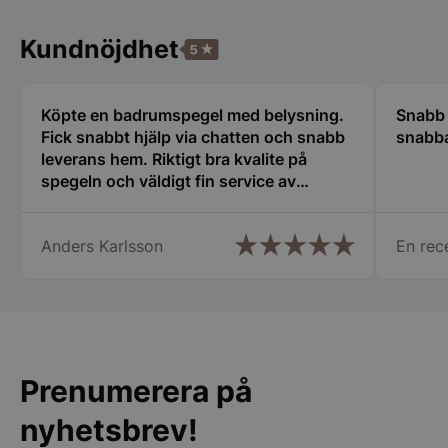
Strikt nödvändiga kakor tillåter
Kundnöjdhet
kärnwebbplatsfunktioner som användarinloggning
och kontohantering. Webbplatsen kan inte
användas ordentligt utan strikt nödvändiga cookies.
Namn
Leverantör
/
Do
Köpte en badrumspegel med belysning.
Snabb 
Fick snabbt hjälp via chatten och snabb
snabba
PHPSESSID
PHP.net
spegelbutiken.s
leverans hem. Riktigt bra kvalite på
spegeln och väldigt fin service av
hjälpsam kundtjänst.
Anders Karlsson
En rec
Prenumerera på
Google
Privacy Policy
nyhetsbrev!