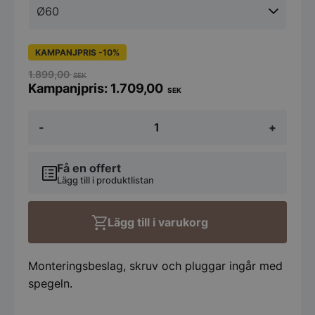
KAMPANJPRIS -10%
1.899,00
SEK
1.709,00
SEK
Badrumsspegel
-
+
Koniseur
Rund
Backlight
flera
Få en offert
strl
Lägg till i produktlistan
mängd
Lägg till i varukorg
Monteringsbeslag, skruv och pluggar ingår med
spegeln.