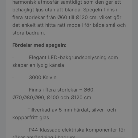
harmonisk atmosfär samtidigt som den ger ett
behagligt ljus utan att blända. Spegeln finns i
flera storlekar från Ø60 till Ø120 cm, vilket gör
det enkelt att hitta rätt modell för både små och
stora badrum.
Fördelar med spegeln:
· Elegant LED-bakgrundsbelysning som
skapar en lyxig känsla
· 3000 Kelvin
· Finns i flera storlekar – Ø60,
Ø70,Ø80,Ø90, Ø100 och Ø120 cm
· Tillverkad av 5 mm härdat, silver- och
kopparfritt glas
· IP44-klassade elektriska komponenter för
säker användning i badrum