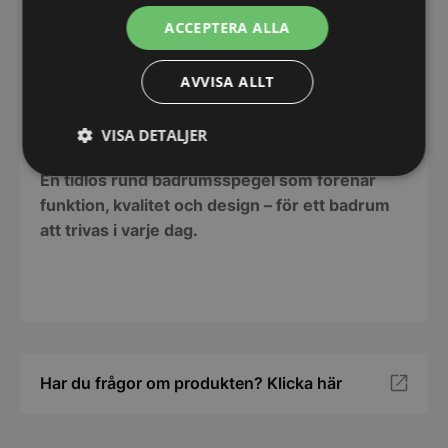
professionella projekt. Resultatet är en
ACCEPTERA ALLA
badrumsspegel som kombinerar hög kvalitet,
stilren design och ett mycket attraktivt pris.
AVVISA ALLT
Tack vare direktleverans och effektiva inköp
kan du enkelt beställa online och få en
VISA DETALJER
premiumspegel levererad direkt hem till dörren.
Strikt
Prestanda
Inriktning
En tidlös rund badrumsspegel som förenar
nödvändigt
funktion, kvalitet och design – för ett badrum
att trivas i varje dag.
Funktioner
Oklassificerade
Har du frågor om produkten? Klicka här
Strikt nödvändigt
Prestanda
Inriktning
Funktioner
Oklassificerade