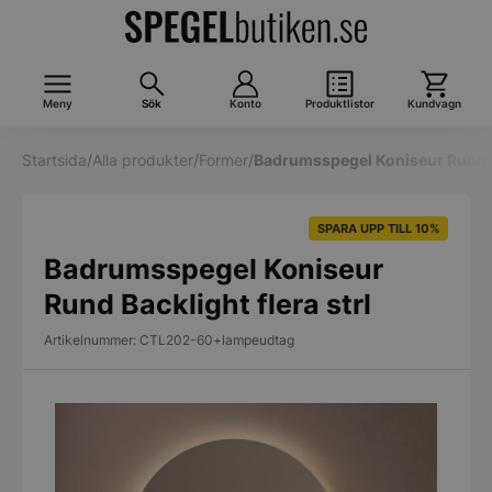
Meny
Sök
Konto
Produktlistor
Kundvagn
Startsida
/
Alla produkter
/
Former
/
Badrumsspegel Koniseur Rund Ba
SPARA UPP TILL 10%
Badrumsspegel Koniseur
Rund Backlight flera strl
Artikelnummer: CTL202-60+lampeudtag