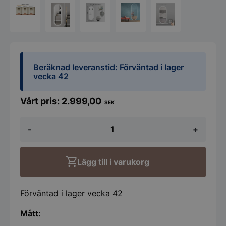
Beräknad leveranstid: Förväntad i lager
vecka 42
2.999,00
SEK
Spegel
-
+
Ida
Koniseur
Oval
65x170
Lägg till i varukorg
mängd
Förväntad i lager vecka 42
Mått: