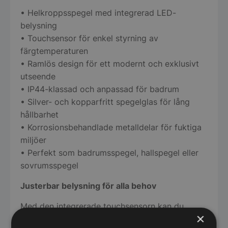
• Helkroppsspegel med integrerad LED-
belysning
• Touchsensor för enkel styrning av
färgtemperaturen
• Ramlös design för ett modernt och exklusivt
utseende
• IP44-klassad och anpassad för badrum
• Silver- och kopparfritt spegelglas för lång
hållbarhet
• Korrosionsbehandlade metalldelar för fuktiga
miljöer
• Perfekt som badrumsspegel, hallspegel eller
sovrumsspegel
Justerbar belysning för alla behov
Med den integrerade touchsensorn kan du
×
enkelt anpassa färgtemperaturen efter situation