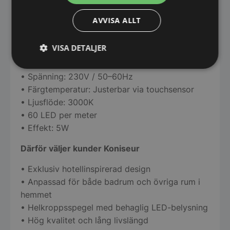
• Klassning: IP44
AVVISA ALLT
• Styrning: Integrerad touchsensor
• Anslutning: Stickkontakt för enkel installation
VISA DETALJER
Belysningsspecifikationer
Strikt
Prestanda
Inriktning
• Spänning: 230V / 50–60Hz
nödvändigt
• Färgtemperatur: Justerbar via touchsensor
• Ljusflöde: 3000K
• 60 LED per meter
Funktioner
Oklassificerade
• Effekt: 5W
Därför väljer kunder Koniseur
• Exklusiv hotellinspirerad design
• Anpassad för både badrum och övriga rum i
Strikt nödvändigt
Prestanda
Inriktning
hemmet
Funktioner
Oklassificerade
• Helkroppsspegel med behaglig LED-belysning
• Hög kvalitet och lång livslängd
Strikt nödvändiga kakor tillåter