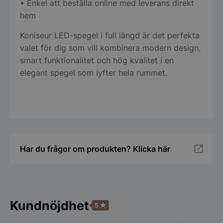
kärnwebbplatsfunktioner som användarinloggning
• Enkel att beställa online med leverans direkt
och kontohantering. Webbplatsen kan inte
hem
användas ordentligt utan strikt nödvändiga cookies.
Namn
Leverantör
/
Do
Koniseur LED-spegel i full längd är det perfekta
valet för dig som vill kombinera modern design,
PHPSESSID
PHP.net
spegelbutiken.s
smart funktionalitet och hög kvalitet i en
elegant spegel som lyfter hela rummet.
Har du frågor om produkten? Klicka här
Google
Privacy Policy
Kundnöjdhet
wp_woocommerce_session_[abcdef0123456789]
spegelbutiken.s
{32}