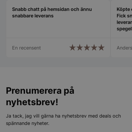
Snabb chatt på hemsidan och ännu
Köpte 
__lc_cst
On Direct Busin
snabbare leverans
Fick s
Services Limite
.accounts.livech
leveran
spegel
CookieScriptConsent
CookieScript
hjälps
spegelbutiken.s
En recensent
Anders
__lc_cid
On Direct Busin
Prenumerera på
Services Limite
.accounts.livech
nyhetsbrev!
woocommerce_cart_hash
Automattic Inc
spegelbutiken.s
Ja tack, jag vill gärna ha nyhetsbrev med deals och
spännande nyheter.