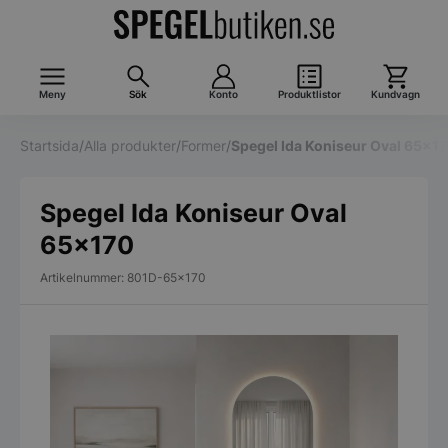
Meny
Sök
Konto
Produktlistor
Kundvagn
Startsida
/
Alla produkter
/
Former
/
Spegel Ida Koniseur Oval 65×1
Spegel Ida Koniseur Oval
65×170
Artikelnummer: 801D-65x170