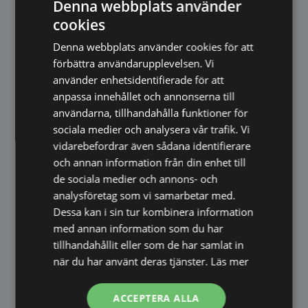
Denna webbplats använder
och önskemål. Oavsett om du behöver ett
cookies
funktionellt ljus på morgonen eller ett mjukare
ljus på kvällen skapar spegeln rätt atmosfär.
Denna webbplats använder cookies för att
förbättra användarupplevelsen. Vi
Utvecklad för moderna badrum
använder enhetsidentifierade för att
Spegeln är tillverkad av 5 mm härdat, silver-
anpassa innehållet och annonserna till
och kopparfritt glas och utrustad med IP44-
användarna, tillhandahålla funktioner för
klassade elektriska komponenter. Samtliga
sociala medier och analysera vår trafik. Vi
vidarebefordrar även sådana identifierare
metalldelar är korrosionsbehandlade för att ge
och annan information från din enhet till
maximal hållbarhet även i fuktiga
de sociala medier och annons- och
badrumsmiljöer.
analysföretag som vi samarbetar med.
Produktinformation
Dessa kan i sin tur kombinera information
med annan information som du har
• Serie: Koniseur
tillhandahållit eller som de har samlat in
• Typ: LED-spegel i full längd
när du har använt deras tjänster.
Läs mer
• Design: Ramlös
• Glas: 5 mm härdat, silver- och kopparfritt glas
ACCEPTERA ALLA
• Skydd: Korrosionsbehandlade metalldelar