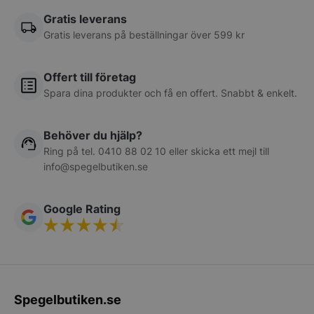
Gratis leverans
Google
Gratis leverans på beställningar över 599 kr
Privacy Policy
wp_woocommerce_session_[abcdef0123456789]
spegelbutiken.s
Offert till företag
{32}
Spara dina produkter och få en offert. Snabbt & enkelt.
__lc_cst
On Direct Busin
Behöver du hjälp?
Services Limite
.accounts.livech
Ring på tel.
0410 88 02 10
eller skicka ett mejl till
info@spegelbutiken.se
CookieScriptConsent
CookieScript
spegelbutiken.s
Google Rating
Spegelbutiken.se
__lc_cid
On Direct Busin
Services Limite