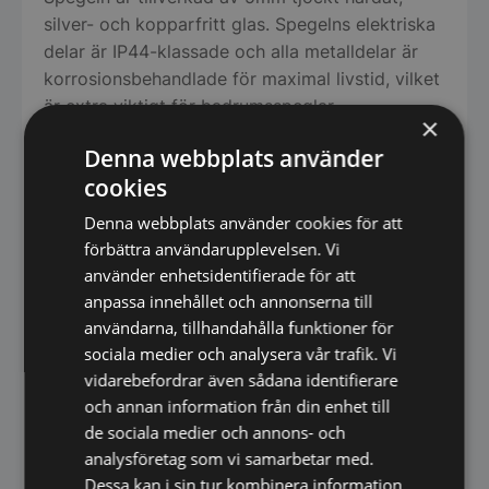
silver- och kopparfritt glas. Spegelns elektriska
delar är IP44-klassade och alla metalldelar är
korrosionsbehandlade för maximal livstid, vilket
är extra viktigt för badrumsspeglar.
×
Denna spegel är en del av Spegelbutikens egna
Denna webbplats använder
sortiment, utvecklat i samarbete med en
cookies
leverantör som vanligtvis levererar till stora
Denna webbplats använder cookies för att
hotellprojekt. Stora krav ställs på att pris
förbättra användarupplevelsen. Vi
balanseras med hög kvalitet. Genom stora inköp
använder enhetsidentifierade för att
och leverans direkt hem till er blir prisbilden
anpassa innehållet och annonserna till
mycket attraktiv.
användarna, tillhandahålla funktioner för
sociala medier och analysera vår trafik. Vi
Belysningsspecifikationer:
vidarebefordrar även sådana identifierare
Spänning: 230V, 50/60Hz
och annan information från din enhet till
Ljusflöde: 3000K
de sociala medier och annons- och
60 ljuskällor per meter
analysföretag som vi samarbetar med.
5W belysning
Dessa kan i sin tur kombinera information