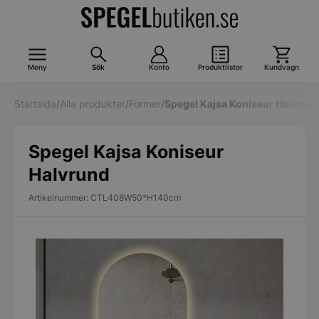
Meny
Sök
Konto
Produktlistor
Kundvagn
Startsida
/
Alla produkter
/
Former
/
Spegel Kajsa Koniseur Halvrun
Spegel Kajsa Koniseur
Halvrund
Artikelnummer: CTL408W50*H140cm