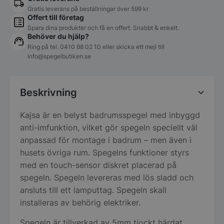
Gratis leverans på beställningar över 599 kr
Offert till företag
Spara dina produkter och få en offert. Snabbt & enkelt.
Behöver du hjälp?
Ring på tel.
0410 88 02 10
eller skicka ett mejl till
info@spegelbutiken.se
Beskrivning
Kajsa är en belyst badrumsspegel med inbyggd
anti-imfunktion, vilket gör spegeln speciellt väl
anpassad för montage i badrum – men även i
husets övriga rum. Spegelns funktioner styrs
med en touch-sensor diskret placerad på
spegeln. Spegeln levereras med lös sladd och
ansluts till ett lamputtag. Spegeln skall
installeras av behörig elektriker.
Spegeln är tillverkad av 5mm tjockt härdat,