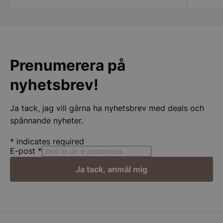
Strikt nödvändigt
Prestanda
Inriktning
Funktioner
Oklassificerade
Prenumerera på
Strikt nödvändiga kakor tillåter
kärnwebbplatsfunktioner som användarinloggning
och kontohantering. Webbplatsen kan inte
nyhetsbrev!
användas ordentligt utan strikt nödvändiga cookies.
Namn
Leverantör
/
Do
Ja tack, jag vill gärna ha nyhetsbrev med deals och
PHPSESSID
PHP.net
spännande nyheter.
spegelbutiken.s
*
indicates required
E-post
*
Ja tack, anmäl mig