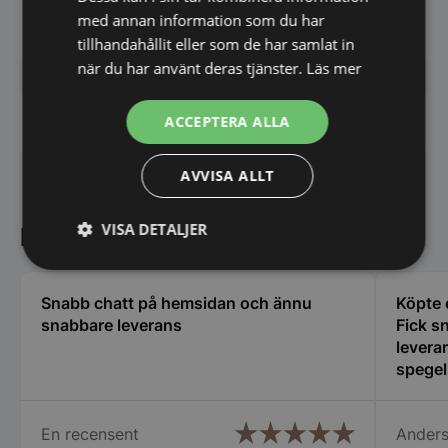
med annan information som du har
tillhandahållit eller som de har samlat in
när du har använt deras tjänster.
Läs mer
ACCEPTERA ALLA
Har du frågor om produkten? Klicka här
AVVISA ALLT
VISA DETALJER
Kundnöjdhet
Strikt
Prestanda
Inriktning
nödvändigt
Snabb chatt på hemsidan och ännu
Köpte 
snabbare leverans
Fick s
leveran
Funktioner
Oklassificerade
spegel
hjälps
En recensent
Anders