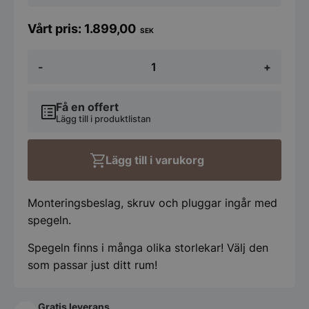
1.899,00
SEK
Spegel
-
+
Kajsa
Koniseur
Halvrund
mängd
Få en offert
Lägg till i produktlistan
Lägg till i varukorg
Monteringsbeslag, skruv och pluggar ingår med
spegeln.
Spegeln finns i många olika storlekar! Välj den
som passar just ditt rum!
Gratis leverans