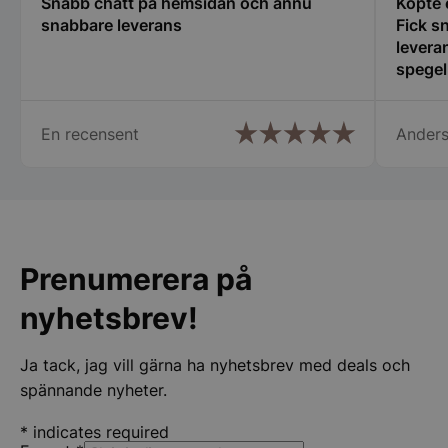
Snabb chatt på hemsidan och ännu
Köpte 
och kontohantering. Webbplatsen kan inte
användas ordentligt utan strikt nödvändiga cookies.
snabbare leverans
Fick s
leveran
Namn
Leverantör
/
Do
spegel
PHPSESSID
PHP.net
hjälps
spegelbutiken.s
En recensent
Anders
Prenumerera på
nyhetsbrev!
Google
Privacy Policy
Ja tack, jag vill gärna ha nyhetsbrev med deals och
spännande nyheter.
wp_woocommerce_session_[abcdef0123456789]
spegelbutiken.s
{32}
*
indicates required