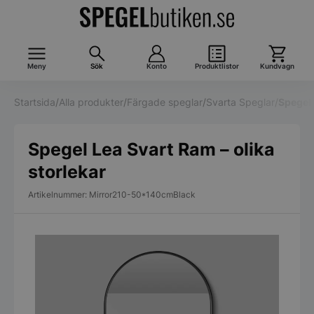
Meny
Sök
Konto
Produktlistor
Kundvagn
Startsida
/
Alla produkter
/
Färgade speglar
/
Svarta Speglar
/
Spegel 
Spegel Lea Svart Ram – olika
storlekar
Artikelnummer: Mirror210-50*140cmBlack