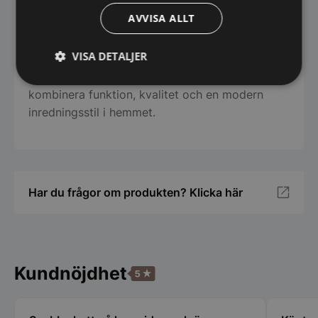
Skruvar
AVVISA ALLT
En elegant spegel för moderna hem
VISA DETALJER
Med sin svarta ram i trälook och stilrena design
är denna spegel ett perfekt val för dig som vill
Strikt
Prestanda
Inriktning
kombinera funktion, kvalitet och en modern
nödvändigt
inredningsstil i hemmet.
Funktioner
Oklassificerade
Har du frågor om produkten? Klicka här
Strikt nödvändigt
Prestanda
Inriktning
Kundnöjdhet
Funktioner
Oklassificerade
Strikt nödvändiga kakor tillåter
kärnwebbplatsfunktioner som användarinloggning