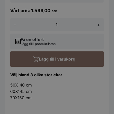
1.599,00
SEK
Spegel
-
+
Lea
Svart
Ram
-
Få en offert
olika
Lägg till i produktlistan
storlekar
mängd
Lägg till i varukorg
Välj bland 3 olika storlekar
50X140 cm
60X145 cm
70X150 cm