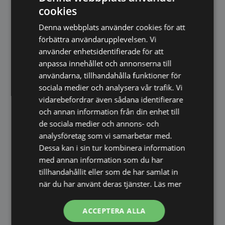
cookies
placera i olika miljöer.
Denna webbplats använder cookies för att
Passar perfekt i:
förbättra användarupplevelsen. Vi
Badrum
använder enhetsidentifierade för att
Hall eller entré
anpassa innehållet och annonserna till
Sovrum
användarna, tillhandahålla funktioner för
sociala medier och analysera vår trafik. Vi
Klädkammare
vidarebefordrar även sådana identifierare
Spegeln ger både funktion och en dekorativ
och annan information från din enhet till
detalj som lyfter rummet.
de sociala medier och annons- och
analysföretag som vi samarbetar med.
Enkel montering
Dessa kan i sin tur kombinera information
med annan information som du har
Spegeln levereras redo att monteras.
tillhandahållit eller som de har samlat in
Ingår:
när du har använt deras tjänster.
Läs mer
Förmonterat beslag
ACCEPTERA ALLA
Pluggar