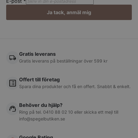
E-post
*
__lc_cst
On Direct Busin
Ja tack, anmäl mig
Services Limite
.accounts.livech
CookieScriptConsent
CookieScript
spegelbutiken.s
Gratis leverans
Gratis leverans på beställningar över 599 kr
Offert till företag
Spara dina produkter och få en offert. Snabbt & enkelt.
__lc_cid
On Direct Busin
Services Limite
.accounts.livech
Behöver du hjälp?
woocommerce_cart_hash
Automattic Inc
Ring på tel.
0410 88 02 10
eller skicka ett mejl till
spegelbutiken.s
info@spegelbutiken.se
woocommerce_items_in_cart
Automattic Inc
Google Rating