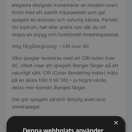
eleganta designen kombinerar en modern svart
finish med ett subtilt träutseende som ger
spegeln en exklusiv och naturlig känsla. Perfekt
för badrum, hall eller andra rum där du vill
skapa en snygg och funktionell inredningsdetalj.
Hög färgåtergivning – CRI över 80
Våra speglar levereras med ett CRI-index över
80, vilket visar att spegeln återger färger på ett
naturligt sätt. CRI (Color Rendering Index) mäts
på en skala från 0 till 100 – ju högre värde,
desto mer korrekt återges färger.
Det gör spegeln särskilt lämplig även som
sminkspegel.
Perfekt för flera rum i hemmet
×
Denna webbplats använder
Den stilrena designen gör spegeln enkel att